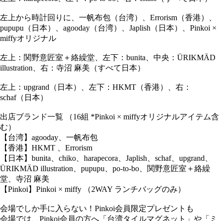
左上から時計回りに、一帆布包（台湾）、Errorism（香港）、
pupupu（日本）、agooday（台湾）、Japlish（日本）、Pinkoi ×
miffyオリジナル
左上：関野意匠室＋絡繰堂、左下：bunita、中央：ÜRIKMÄD
illustration、右：寺沼 麻美（すべて日本）
左上：upgrand（日本）、左下：HKMT（香港）、右：
schaf（日本）
出店ブランド一覧 （16組 *Pinkoi × miffyオリジナルアイテム含
む）
【台湾】agooday、一帆布包
【香港】HKMT 、Errorism
【日本】bunita、chiko、harapecora、Japlish、schaf、upgrand、
ÜRIKMÄD illustration、pupupu、po-to-bo、関野意匠室＋絡繰
堂、寺沼 麻美
【Pinkoi】Pinkoi × miffy （2WAY ランチバッグのみ）
会場でしか手に入らない！Pinkoi会員限定プレゼントも
会場では、Pinkoi会員の方へ「台湾タイルマグネット」や「ミ