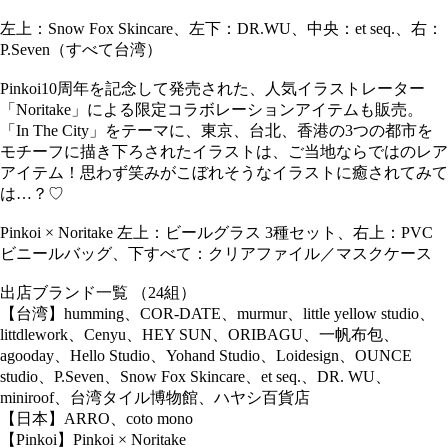
左上：Snow Fox Skincare、左下：DR.WU、中央：et seq.、右：
P.Seven（すべて台湾）
Pinkoi10周年を記念して発売された、人気イラストレーター
「Noritake」による限定コラボレーションアイテムも販売。
「In The City」をテーマに、東京、台北、香港の3つの都市を
モチーフに描き下ろされたイラストは、ご当地ならではのレア
アイテム！思わず笑みがこぼれそうなイラストに癒されてみて
は…？♡
Pinkoi × Noritake 左上：ビールグラス 3種セット、右上：PVC
ビニールバッグ、下すべて：クリアファイル／マスクケース
出店ブランド一覧 （24組）
【台湾】humming、COR-DATE、murmur、little yellow studio、
littdlework、Cenyu、HEY SUN、ORIBAGU、一帆布包、
agooday、Hello Studio、Yohand Studio、Loidesign、OUNCE
studio、P.Seven、Snow Fox Skincare、et seq.、DR. WU、
miniroof、台湾タイル博物館、ハヤシ百貨店
【日本】ARRO、coto mono
【Pinkoi】Pinkoi × Noritake