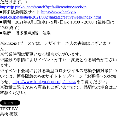
ただけます。）
https://jp.pinkoi.com/search?q=%40creative-week-jp
■博多阪急特設サイト
https://www.hankyu-
dept.co.jp/hakata/h/2021/0824hakatacreativeweek/index.html
■期間：2021年9月1日[水]～9月7日[火]10:00～20:00（最終日は
17:00終了）
■場所：博多阪急8階 催場
※Pinkoiのブースでは、デザイナー本人の参加はございませ
ん。
※営業時間は変更となる場合がございます。
※諸般の事情によりイベントが中止・変更となる場合がござい
ます。
※イベント会場における新型コロナウイルス感染予防対策につ
いては、博多阪急のWebサイトトップページ「お客様へのお知
らせ」
https://www.hankyu-dept.co.jp/hakata/
をご覧ください。
※数量に限りがある商品もございますので、品切れの場合はご
容赦ください。
TEXT BY
高橋 穂波