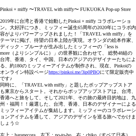
Pinkoi × miffy 〜TRAVEL with miffy〜 FUKUOKA Pop-up Store​
2019年に台湾と香港で始動したPinkoi × miffy コラボレーショ
ン。大好評につき、ミッフィー誕生65周年の2020年にコラボ内
容がよりパワーアップされました！「TRAVEL with miffy」を
テーマに掲げ、待望の日本上陸が実現。オランダの絵本作家、
ディック・ブルーナが生み出したミッフィーの「less is
more（よりシンプルに）」の世界観に合わせて、 ​​総勢48組の
台湾、香港、タイ、中国、日本のアジアのデザイナーたちによ
る、約180のミッフィーアイテムが制作され、現在、Pinkoiの
オンライン特設ページ​​
https://pinkoi.me/3ip0PBQ
にて限定販売中
です♪
​​同時に、「TRAVEL with miffy」と題したポップアップストア
も東京からスタート。それからポップアップストアは、台湾、
香港へと旅をして、そして2021年、その旅の最終目的地は、九
州・福岡！！厳選した、台湾、香港、日本のデザイナーによる
ミッフィーアイテムが集結します。ミッフィーのコラボレーシ
ョンアイテムを通して、アジアのデザインを巡る旅へでかけま
しょう☆
左上：harapecora、左下：po-to-bo、右：chiko（すベて日本）