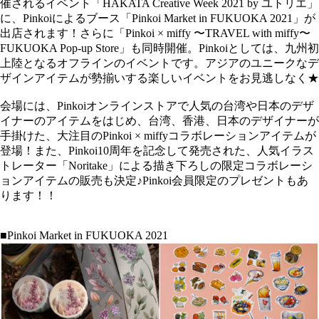
催されるイベント「HAKATA Creative Week 2021 by ユトリエ」
に、Pinkoiによるブース「Pinkoi Market in FUKUOKA 2021」が
出店されます！さらに「Pinkoi × miffy 〜TRAVEL with miffy〜
FUKUOKA Pop-up Store」も同時開催。Pinkoiとしては、九州初
上陸となるオフラインのイベントです。アジアのユニークなデ
ザインアイテムが勢揃いする楽しいイベントをお見逃しなく★
会場には、Pinkoiオンラインストアで人気の台湾や日本のデザ
イナーのアイテムをはじめ、台湾、香港、日本のデザイナーが
手掛けた、大注目のPinkoi × miffyコラボレーションアイテムが
登場！また、Pinkoi10周年を記念して発売された、人気イラス
トレーター「Noritake」による描き下ろしの限定コラボレーシ
ョンアイテムの販売も決定♪Pinkoi会員限定のプレゼントもあ
ります！！
■Pinkoi Market in FUKUOKA 2021