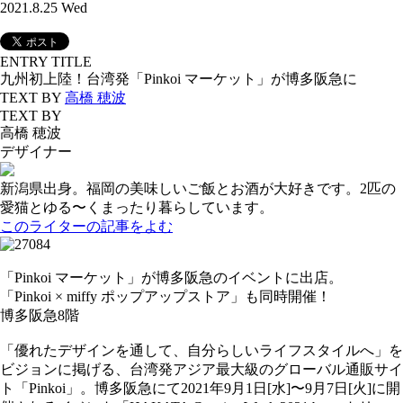
2021.8.25 Wed
ENTRY TITLE
九州初上陸！台湾発「Pinkoi マーケット」が博多阪急に
TEXT BY
高橋 穂波
TEXT BY
高橋 穂波
デザイナー
新潟県出身。福岡の美味しいご飯とお酒が大好きです。2匹の
愛猫とゆる〜くまったり暮らしています。
このライターの記事をよむ
「Pinkoi マーケット」が博多阪急のイベントに出店。
「Pinkoi × miffy ポップアップストア」も同時開催！
博多阪急8階
「優れたデザインを通して、自分らしいライフスタイルへ」を
ビジョンに掲げる、台湾発アジア最大級のグローバル通販サイ
ト「Pinkoi」。博多阪急にて2021年9月1日[水]〜9月7日[火]に開