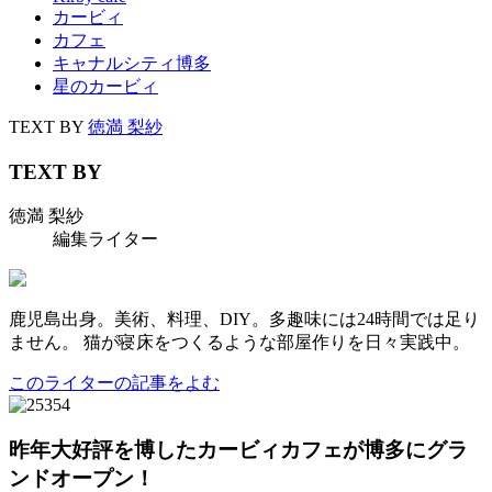
カービィ
カフェ
キャナルシティ博多
星のカービィ
TEXT BY
徳満 梨紗
TEXT BY
徳満 梨紗
編集ライター
鹿児島出身。美術、料理、DIY。多趣味には24時間では足り
ません。 猫が寝床をつくるような部屋作りを日々実践中。
このライターの記事をよむ
昨年大好評を博したカービィカフェが博多にグラ
ンドオープン！