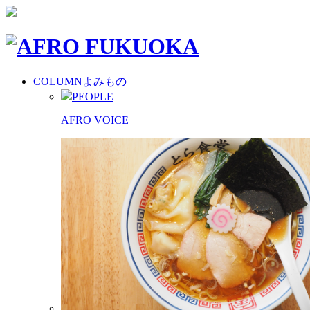
COLUMN
よみもの
PEOPLE
AFRO VOICE