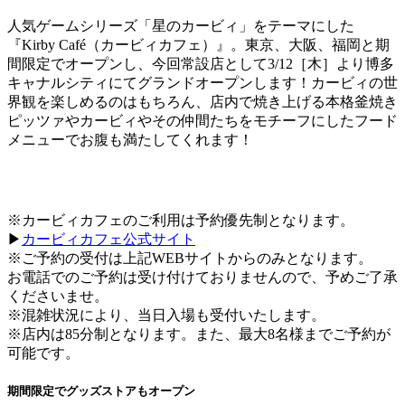
人気ゲームシリーズ「星のカービィ」をテーマにした
『Kirby Café（カービィカフェ）』。東京、大阪、福岡と期
間限定でオープンし、今回常設店として3/12［木］より博多
キャナルシティにてグランドオープンします！カービィの世
界観を楽しめるのはもちろん、店内で焼き上げる本格釜焼き
ピッツァやカービィやその仲間たちをモチーフにしたフード
メニューでお腹も満たしてくれます！
※カービィカフェのご利用は予約優先制となります。
▶︎
カービィカフェ公式サイト
※ご予約の受付は上記WEBサイトからのみとなります。
お電話でのご予約は受け付けておりませんので、予めご了承
くださいませ。
※混雑状況により、当日入場も受付いたします。
※店内は85分制となります。また、最大8名様までご予約が
可能です。
期間限定でグッズストアもオープン