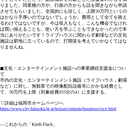
りました。同業種の方や、行政の方からも話を聞きながら申請
させてもらいました。全国的にも珍しく、上限50万円というの
はかなり手厚いのではないでしょうか。費用として全てを賄え
るわけではないですが、今は収入もなく、こんな機会でなけれ
ば買い揃えることも、使い方を学ぶこともできなかったので本
当にありがたいです！ライブハウスに関わらず劇場などの文化
施設は窮地に立っているので、打開策を考えていかなくてはな
りませんね。
◼︎文化・エンターテインメント施設への事業継続支援金につい
て
市内の文化・エンターテインメント施設（ライブハウス，劇場
など）に対し、無観客での映像配信設備等にかかる経費とし
て、50万円を上限（対象経費の5分の4）に支援する。
▽詳細は福岡市ホームページへ
https://www.city.fukuoka.lg.jp/keizai/contents/business/coce.html
—これからの「Kieth Flack」