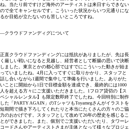
ね。当たり前ですけど海外のアーティストは来日すらできない
ので全てキャンセルです。こういった状況からいつ元通りにな
るか目処が立たないのも苦しいところですね。
—クラウドファンディグについて
正直クラウドファンディングには抵抗がありましたが、先は長
く厳しい戦いになると見越し、経営者として断腸の思いで決断
しました。東京とかの都心部ではすでにこういった動きが始ま
っていましたね。4月に入ってすぐに取りかかり、スタッフと
話し合いながら1週間で集中して準備を行いました。ありがた
いことに開始から1日で目標金額を達成でき、最終的には1000
人を超える方々にご支援いただきました。1フロア貸切の【ス
ペシャルレンタル】も限定数即終了でしたね。今回特別に制作
した「PARTY AGAIN」のTシャツもToyamegさんがイラストを
短期間で描き下ろしてくれたりと本当にたくさんの方々のご協
力のおかげです。スタッフとして改めて26年の歴史を感じるこ
とができました。また、個別でご支援いただいたり、タワーレ
コードさんやアーティストさまが主体となって様々なプロジェ