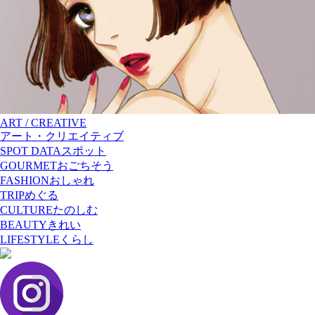
ART / CREATIVE
アート・クリエイティブ
SPOT DATA
スポット
GOURMET
おごちそう
FASHION
おしゃれ
TRIP
めぐる
CULTURE
たのしむ
BEAUTY
きれい
LIFESTYLE
くらし