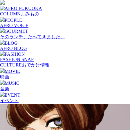
COLUMN
よみもの
PEOPLE
AFRO VOICE
GOURMET
そのランチ、たべてきました。
BLOG
AFRO BLOG
FASHION
FASHION SNAP
CULTURE
おでかけ情報
MOVIE
映画
MUSIC
音楽
EVENT
イベント