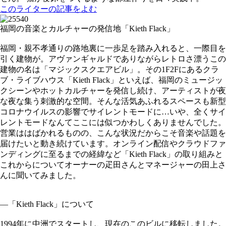
このライターの記事をよむ
福岡の音楽とカルチャーの発信地「Kieth Flack」
福岡・親不孝通りの路地裏に一歩足を踏み入れると、一際目を
引く建物が。アヴァンギャルドでありながらレトロさ漂うこの
建物の名は「マジックスクエアビル」。その1F2Fにあるクラ
ブ・ライブハウス「Kieth Flack」といえば、福岡のミュージッ
クシーンやホットカルチャーを発信し続け、アーティストが夜
な夜な集う刺激的な空間。そんな活気あふれるスペースも新型
コロナウイルスの影響でサイレントモードに…いや、全くサイ
レントモードなんてここには似つかわしくありませんでした。
営業ははばかれるものの、こんな状況だからこそ音楽や話題を
届けたいと動き続けています。オンライン配信やクラウドファ
ンディングに至るまでの経緯など「Kieth Flack」の取り組みと
これからについてオーナーの疋田さんとマネージャーの田上さ
んに聞いてみました。
—「Kieth Flack」について
1994年に中洲でスタートし、現在のこのビルに移転しました。