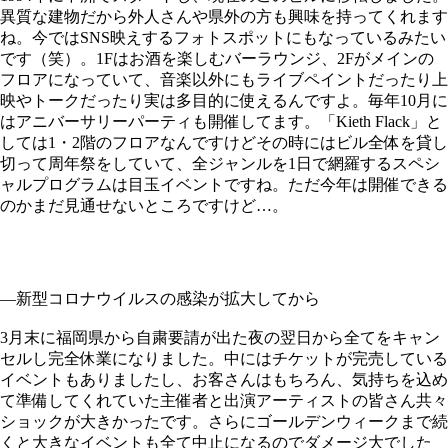
異質な建物だから外人さんや県外の方も興味を持ってくれます
ね。今ではSNS映えするフォトスポットにもなっているみたい
です（笑）。1Fはお酒を楽しむバーラウンジ、2Fがメインの
フロアになっていて、音楽以外にもライブペイントだったり上
映やトークだったり実は多目的に使えるんですよ。毎年10月に
はアニバーサリーパーティも開催してます。「Kieth Flack」と
しては1・2階のフロアなんですけどその時にはビル全体を貸し
切って周年祭をしていて、全ジャンルを1日で網羅するスペシ
ャルプログラムは目玉イベントですね。ただ今年は開催できる
のかまだ見通せないところですけど…。
—新型コロナウイルスの感染が拡大してから
3月末に福岡県から自粛要請が出た夜の翌日から全てをキャン
セルし完全休業になりました。中にはチケットが完売している
イベントもありましたし、お客さんはもちろん、気持ちを込め
て準備してくれていた主催者と出演アーティストの皆さん共々
ショックが大きかったです。さらにゴールデンウィークまで続
くと大きなイベントも全て中止になるのでダメージ大でした