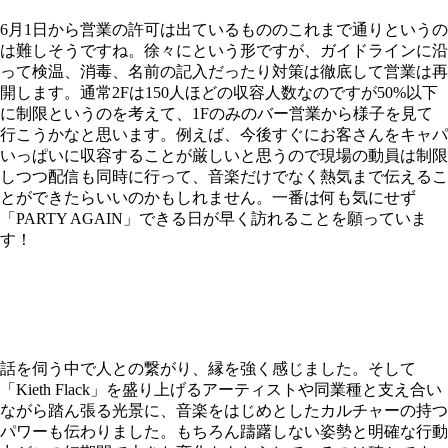
6月1日から営業の許可は出ているもののこれまで通りというの
は難しそうですね。徐々にという形ですが、ガイドラインに沿
って検温、消毒、名前の記入だったり対策は徹底して営業は再
開します。通常2Fは150人ほどの収容人数なのですが50%以下
に制限というのを考えて、1Fのみのバー営業から様子を見て
行こうかなと思います。例えば、今後すぐにお客さんをキャパ
いっぱいに収容することが厳しいと思うので現場の動員は制限
しつつ配信も同時に行って、音楽だけでなく熱気まで伝えるこ
とができたらいいのかもしれません。一番は何も気にせず
「PARTY AGAIN」できる日が早く訪れることを願っていま
す！
話を伺う中で人との繋がり、縁を強く感じました。そして
「Kieth Flack」を盛り上げるアーティストや同業種と支え合い
ながら踏ん張る光景に、音楽をはじめとしたカルチャーの持つ
パワーも伝わりました。もちろん躊躇しない姿勢と明確な行動