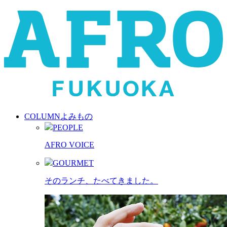
COLUMN
よみもの
PEOPLE
AFRO VOICE
GOURMET
そのランチ、たべてきました。