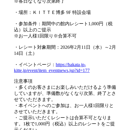
※各日なくなり次第終了
・場所：ＫＩＴＴＥ博多 9F 特設会場
・参加条件：期間中の館内レシート1,000円（税
込）以上のご提示
※お一人様1回限り※合算不可
・レシート対象期間：2026年2月11日（水）～2月
14日（土）
・イベントページ：
https://hakata.jp-
kitte.jp/event/item_eventnews.jsp?id=177
注意事項
・多くのお客さまにお楽しみいただけるよう準備
していますが、準備数がなくなり次第、終了とさ
せていただきます。
・本イベントへのご参加は、お一人様1回限りと
させていただきます。
・ご提示いただくレシートは合算不可となりま
す。1枚で1,000円（税込）以上のレシートをご提
示ください。