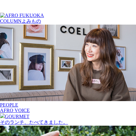
COLUMN
よみもの
PEOPLE
AFRO VOICE
GOURMET
そのランチ、たべてきました。