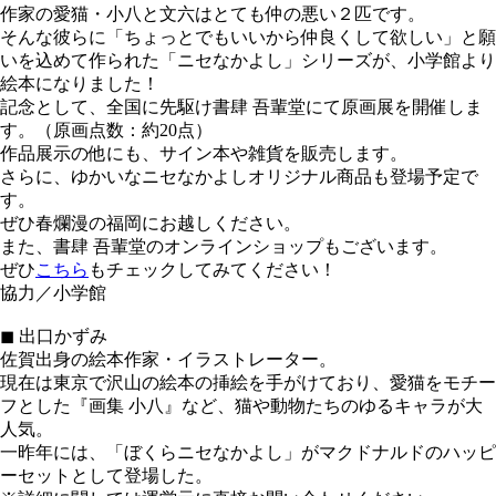
作家の愛猫・小八と文六はとても仲の悪い２匹です。
そんな彼らに「ちょっとでもいいから仲良くして欲しい」と願
いを込めて作られた「ニセなかよし」シリーズが、小学館より
絵本になりました！
記念として、全国に先駆け書肆 吾輩堂にて原画展を開催しま
す。（原画点数：約20点）
作品展示の他にも、サイン本や雑貨を販売します。
さらに、ゆかいなニセなかよしオリジナル商品も登場予定で
す。
ぜひ春爛漫の福岡にお越しください。
また、書肆 吾輩堂のオンラインショップもございます。
ぜひ
こちら
もチェックしてみてください！
協力／小学館
◼︎ 出口かずみ
佐賀出身の絵本作家・イラストレーター。
現在は東京で沢山の絵本の挿絵を手がけており、愛猫をモチー
フとした『画集 小八』など、猫や動物たちのゆるキャラが大
人気。
一昨年には、「ぼくらニセなかよし」がマクドナルドのハッピ
ーセットとして登場した。