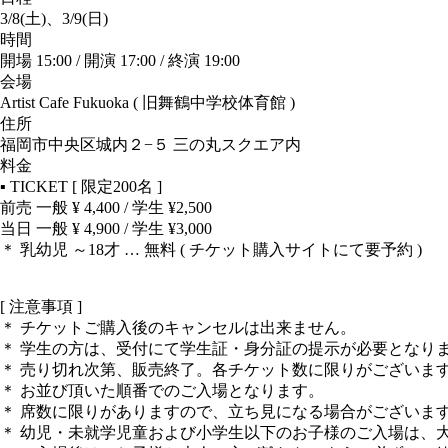
3/8(土)、3/9(日)
時間
開場 15:00 / 開演 17:00 / 終演 19:00
会場
Artist Cafe Fukuoka ( 旧舞鶴中学校体育館 )
住所
福岡市中央区城内２−５ 三の丸スクエア内
料金
▪︎ TICKET [ 限定200名 ]
前売 一般 ¥ 4,400 / 学生 ¥2,500
当日 一般 ¥ 4,900 / 学生 ¥3,000
＊ 乳幼児 ～18才 … 無料 ( チケット購入サイトにて要予約 )
[ 注意事項 ]
＊ チケットご購入後のキャンセルは出来ません。
＊ 学生の方は、受付にて学生証・身分証の提示が必要となり
＊ 売り切れ次第、販売終了。各チケット数に限りがございま
＊ お並び頂いた順番でのご入場となります。
＊ 席数に限りがありますので、立ち見になる場合がございま
＊ 幼児・未就学児童および小学生以下のお子様のご入場は、