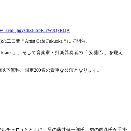
Xow_aem_jhgysfhZ8iSbRTrWJQxRQA
“ Artist Cafe Fukuoka “ にて開催。
ank 」、そして音楽家・打楽器奏者の「 安藤巴 」を迎え、
以下無料、限定200名の貴重な公演となります。
 ( マルチェロ ) とともに、兄の藤井健一郎氏、弟の輝彦氏が手掛