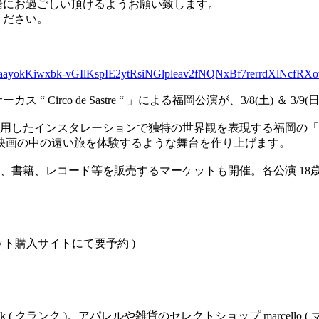
緒にお過ごしい頂けるようお願い致します。
ください。
AaayokKiwxbk-vGIlKspIE2ytRsiNGlpleav2fNQNxBf7rerrdXlNcfR
de Sastre “ 」による福岡公演が、3/8(土) ＆ 3/9(日)の二日間 
したインスタレーションで独特の世界観を表現する福岡の「 kr
う、映画の中の遠い旅を体験するような舞台を作り上げます。
書籍、レコード等を販売するマーケットも開催。各公演 18歳
( チケット購入サイトにて要予約 )
( クランク )。アパレルや雑貨のセレクトショップ marcello