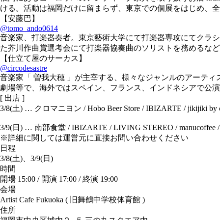
ける。活動は福岡だけに留まらず、東京での個展をはじめ、全
【安藤巴】
@tomo_ando0614
音楽家、打楽器奏者。東京藝術大学にて打楽器専攻にてクラシッ
た芥川作曲賞選考会にて打楽器協奏曲のソリストを務めるなど
【仕立て屋のサーカス】
@circodesastre
音楽家「 曽我大穂 」が主宰する、様々なジャンルのアーテ
劇場等で、海外ではスペイン、フランス、インドネシアで公演
[ 出店 ]
3/8(土) … クロマニヨン / Hobo Beer Store / IBIZARTE / jikijiki
3/9(日) … 南部食堂 / IBIZARTE / LIVING STEREO / manucoffee
※詳細に関しては運営元に直接お問い合わせください
日程
3/8(土)、3/9(日)
時間
開場 15:00 / 開演 17:00 / 終演 19:00
会場
Artist Cafe Fukuoka ( 旧舞鶴中学校体育館 )
住所