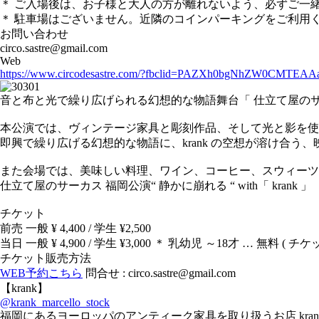
＊ ご入場後は、お子様と大人の方が離れないよう、必ずご一
＊ 駐車場はございません。近隣のコインパーキングをご利用
お問い合わせ
circo.sastre@gmail.com
Web
https://www.circodesastre.com/?fbclid=PAZXh0bgNhZW0CMTEA
音と布と光で繰り広げられる幻想的な物語舞台「 仕立て屋のサーカス “ Circo 
本公演では、ヴィンテージ家具と彫刻作品、そして光と影を使用
即興で繰り広げる幻想的な物語に、krank の空想が溶け合
また会場では、美味しい料理、ワイン、コーヒー、スウィーツ、
仕立て屋のサーカス 福岡公演“ 静かに崩れる “ with「 krank 」
チケット
前売 一般 ¥ 4,400 / 学生 ¥2,500
当日 一般 ¥ 4,900 / 学生 ¥3,000 ＊ 乳幼児 ～18才 … 無料 
チケット販売方法
WEB予約こちら
問合せ : circo.sastre@gmail.com
【krank】
@krank_marcello_stock
福岡にあるヨーロッパのアンティーク家具を取り扱うお店 krank 