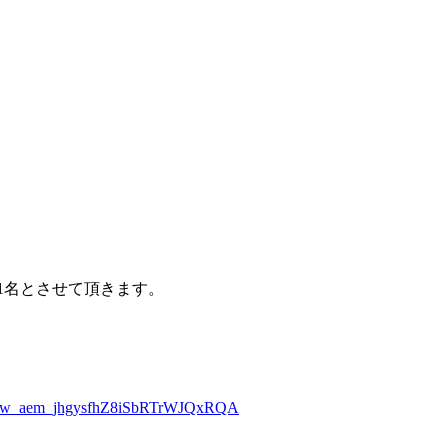
1名とさせて頂きます。
Xow_aem_jhgysfhZ8iSbRTrWJQxRQA