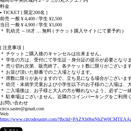
福岡市中央区城内２−５ 三の丸スクエア内
料金
▪︎ TICKET [ 限定200名 ]
前売 一般 ¥ 4,400 / 学生 ¥2,500
当日 一般 ¥ 4,900 / 学生 ¥3,000
＊ 乳幼児 ～18才 … 無料 ( チケット購入サイトにて要予約 )
[ 注意事項 ]
＊ チケットご購入後のキャンセルは出来ません。
＊ 学生の方は、受付にて学生証・身分証の提示が必要となり
＊ 売り切れ次第、販売終了。各チケット数に限りがございま
＊ お並び頂いた順番でのご入場となります。
＊ 席数に限りがありますので、立ち見になる場合がございま
＊ 幼児・未就学児童および小学生以下のお子様のご入場は、
＊ ご入場後は、お子様と大人の方が離れないよう、必ずご一
＊ 駐車場はございません。近隣のコインパーキングをご利用
お問い合わせ
circo.sastre@gmail.com
Web
https://www.circodesastre.com/?fbclid=PAZXh0bgNhZW0CMTEA