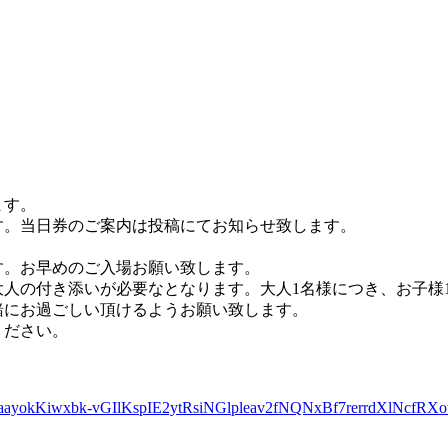
ます。
す。当日券のご案内は投稿にてお知らせ致します。
す。お早めのご入場お願い致します。
大人の付き添いが必要なとなります。大人1名様につき、お子様
緒にお過ごしい頂けるようお願い致します。
ください。
AaayokKiwxbk-vGIlKspIE2ytRsiNGlpleav2fNQNxBf7rerrdXlNcfR