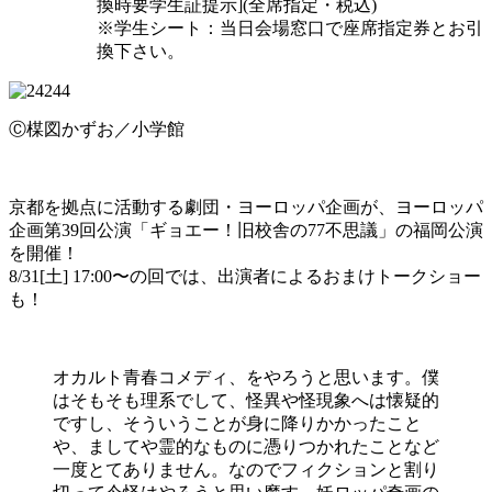
換時要学生証提示](全席指定・税込)
※学生シート：当日会場窓口で座席指定券とお引
換下さい。
Ⓒ楳図かずお／小学館
京都を拠点に活動する劇団・ヨーロッパ企画が、ヨーロッパ
企画第39回公演「ギョエー！旧校舎の77不思議」の福岡公演
を開催！
8/31[土] 17:00〜の回では、出演者によるおまけトークショー
も！
オカルト青春コメディ、をやろうと思います。僕
はそもそも理系でして、怪異や怪現象へは懐疑的
ですし、そういうことが身に降りかかったこと
や、ましてや霊的なものに憑りつかれたことなど
一度とてありません。なのでフィクションと割り