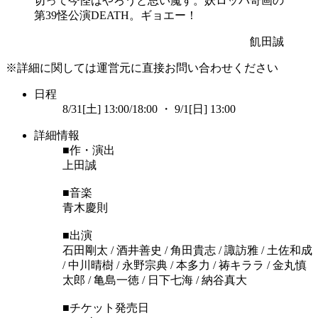
切って今怪はやろうと思い魔す。妖ロッパ奇画の
第39怪公演DEATH。ギョエー！
飢田誠
※詳細に関しては運営元に直接お問い合わせください
日程
8/31[土] 13:00/18:00 ・ 9/1[日] 13:00
詳細情報
■作・演出
上田誠
■音楽
青木慶則
■出演
石田剛太 / 酒井善史 / 角田貴志 / 諏訪雅 / 土佐和成
/ 中川晴樹 / 永野宗典 / 本多力 / 祷キララ / 金丸慎
太郎 / 亀島一徳 / 日下七海 / 納谷真大
■チケット発売日