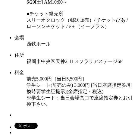
6/29[土] AM10:00～
■チケット発売所
スリーオクロック（郵送販売）/ チケットぴあ /
ローソンチケット / e＋（イープラス）
会場
西鉄ホール
住所
福岡市中央区天神2-11-3 ソラリアステージ6F
料金
前売5,000円［当日5,500円］
学生シート(前売のみ) 3,000円 [当日座席指定券/引
換時要学生証提示](全席指定・税込)
※学生シート：当日会場窓口で座席指定券とお引
換下さい。