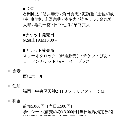
■出演
石田剛太 / 酒井善史 / 角田貴志 / 諏訪雅 / 土佐和成
/ 中川晴樹 / 永野宗典 / 本多力 / 祷キララ / 金丸慎
太郎 / 亀島一徳 / 日下七海 / 納谷真大
■チケット発売日
6/29[土] AM10:00～
■チケット発売所
スリーオクロック（郵送販売）/ チケットぴあ /
ローソンチケット / e＋（イープラス）
会場
西鉄ホール
住所
福岡市中央区天神2-11-3 ソラリアステージ6F
料金
前売5,000円［当日5,500円］
学生シート(前売のみ) 3,000円 [当日座席指定券/引