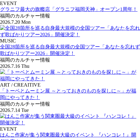
EVENT
グラニフ最大の旗艦店「グラニフ福岡天神」オープン1周年！
福岡のカルチャー情報
2026.7.20 Mon
MUSIC
全国28箇所を巡る自身最大規模の全国ツアー「あなたを忘れず
歌ばかりツアー2026」開催決定！
福岡のカルチャー情報
2026.7.16 Thu
ART / CREAITIVE
「トーベとムーミン展 ～とっておきのものを探しに～」が福
岡にやってきた！
福岡のカルチャー情報
2026.7.14 Tue
EVENT
はんこ作家が集う関東圏最大級のイベント 『ハンコレ！』開