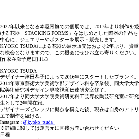
2022年以来となる本屋青旗での個展では、2017年より制作を続
ける花器「STACKING FORMS」をはじめとした陶器の作品を
中心に、ジュエリーやポスターを展示・販売します。
KYOKO TSUDAによる花器の展示販売はおよそ2年ぶり、貴重
な機会となりますので、この機会にぜひお立ち寄りください。
[作家在廊予定日] 11/3
KYOKO TSUDA
デザイナー津田恭子によって2016年にスタートしたブランド。
2014年東京藝術大学美術学部デザイン科を卒業後、同大学大学
院美術研究科デザイン専攻視覚伝達研究室修了。
2017年より同大学大学院美術研究科工芸専攻陶芸研究室に研究
生として2年間在籍。
デザイナーズビレッジに拠点を構えた後、現在は自身のアトリ
エで制作を続ける。
Instagram :
@kyoko_tsuda_
※詳細に関しては運営元に直接お問い合わせください
日程