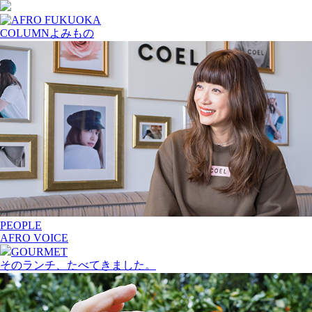
COLUMN
よみもの
PEOPLE
AFRO VOICE
GOURMET
そのランチ、たべてきました。