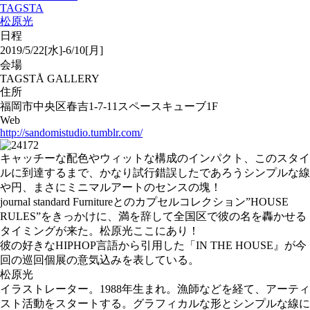
TAGSTA
松原光
日程
2019/5/22[水]-6/10[月]
会場
TAGSTÅ GALLERY
住所
福岡市中央区春吉1-7-11スペースキューブ1F
Web
http://sandomistudio.tumblr.com/
キャッチーな配色やウィットな構成のインパクト、このスタイ
ルに到達するまで、かなり試行錯誤したであろうシンプルな線
や円、まさにミニマルアートのセンスの塊！
journal standard Furnitureとのカプセルコレクション”HOUSE
RULES”をきっかけに、満を辞して全国区で彼の名を轟かせる
タイミングが来た。松原光ここにあり！
彼の好きなHIPHOP言語から引用した「IN THE HOUSE』が今
回の巡回個展の意気込みを表している。
松原光
イラストレーター。1988年生まれ。漁師などを経て、アーティ
スト活動をスタートする。グラフィカルな形とシンプルな線に