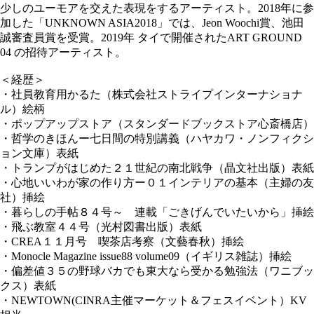
少しのユーモアを交えた表現をするアーティスト。2018年に参
加した「UNKNOWN ASIA2018」では、Jeon Woochi賞、池田
誠審査員賞を受賞。2019年 タイで開催されたART GROUND
04 の招待アーティスト。
＜経歴＞
・社員教育用かるた（株式会社ストライプインターナショナ
ル）絵柄
・ポップアップストア（スタンダードブックストア心斎橋店）
・哲学のきほんー七日間の特別講義（ハヤカワ・ノンフィクシ
ョン文庫）表紙
・トランプがはじめた２１世紀の南北戦争（晶文社出版）表紙
・心地いいわが家の作り方ー０１インテリアの基本（主婦の友
社）挿絵
・暮らしの手帖８４号～ 連載「ごきげんでいたいから」挿絵
・飛ぶ教室４４号（光村図書出版）表紙
・CREA１１月号 喫茶店考察（文藝春秋）挿絵
・Monocle Magazine issue88 volume09（イギリス雑誌）挿絵
・偏差値３５の野球バカでも東大なら受かる勉強法（ワニブッ
クス）表紙
・NEWTOWN(CINRA主催マーケット＆フェスイベント）KV