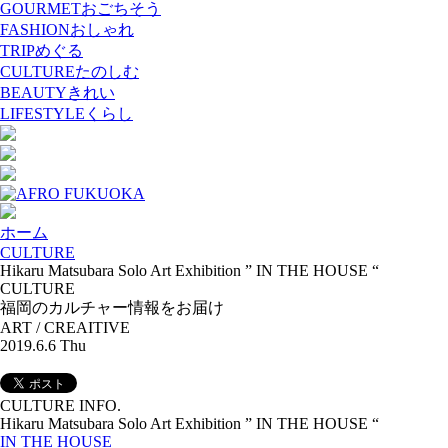
GOURMET
おごちそう
FASHION
おしゃれ
TRIP
めぐる
CULTURE
たのしむ
BEAUTY
きれい
LIFESTYLE
くらし
ホーム
CULTURE
Hikaru Matsubara Solo Art Exhibition ” IN THE HOUSE “
CULTURE
福岡のカルチャー情報をお届け
ART / CREAITIVE
2019.6.6 Thu
CULTURE INFO.
Hikaru Matsubara Solo Art Exhibition ” IN THE HOUSE “
IN THE HOUSE