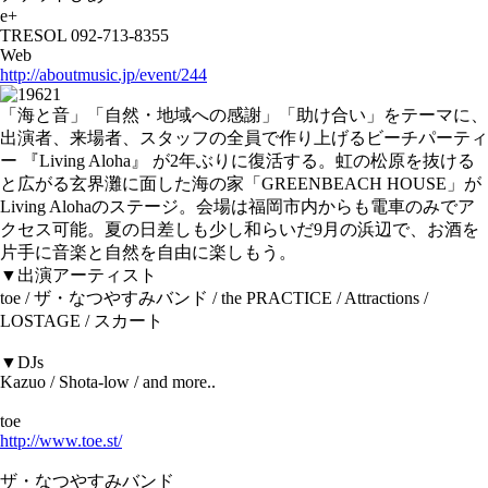
e+
TRESOL 092-713-8355
Web
http://aboutmusic.jp/event/244
「海と音」「自然・地域への感謝」「助け合い」をテーマに、
出演者、来場者、スタッフの全員で作り上げるビーチパーティ
ー 『Living Aloha』 が2年ぶりに復活する。虹の松原を抜ける
と広がる玄界灘に面した海の家「GREENBEACH HOUSE」が
Living Alohaのステージ。会場は福岡市内からも電車のみでア
クセス可能。夏の日差しも少し和らいだ9月の浜辺で、お酒を
片手に音楽と自然を自由に楽しもう。
▼出演アーティスト
toe / ザ・なつやすみバンド / the PRACTICE / Attractions /
LOSTAGE / スカート
▼DJs
Kazuo / Shota-low / and more..
toe
http://www.toe.st/
ザ・なつやすみバンド