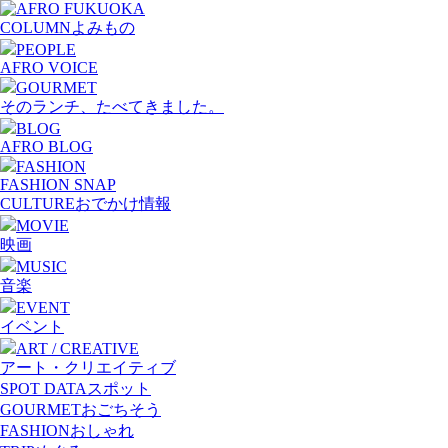
COLUMN
よみもの
PEOPLE
AFRO VOICE
GOURMET
そのランチ、たべてきました。
BLOG
AFRO BLOG
FASHION
FASHION SNAP
CULTURE
おでかけ情報
MOVIE
映画
MUSIC
音楽
EVENT
イベント
ART / CREATIVE
アート・クリエイティブ
SPOT DATA
スポット
GOURMET
おごちそう
FASHION
おしゃれ