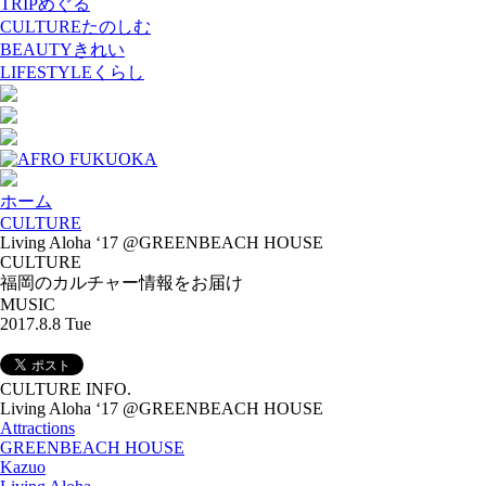
TRIP
めぐる
CULTURE
たのしむ
BEAUTY
きれい
LIFESTYLE
くらし
ホーム
CULTURE
Living Aloha ‘17 @GREENBEACH HOUSE
CULTURE
福岡のカルチャー情報をお届け
MUSIC
2017.8.8 Tue
CULTURE INFO.
Living Aloha ‘17 @GREENBEACH HOUSE
Attractions
GREENBEACH HOUSE
Kazuo