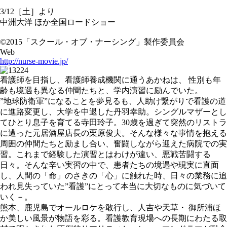
3/12［土］より
中洲大洋 ほか全国ロードショー
©2015「スクール・オブ・ナーシング」製作委員会
Web
http://nurse-movie.jp/
看護師を目指し、看護師養成機関に通うあかねは、 性別も年
齢も境遇も異なる仲間たちと、学内演習に励んでいた。
”地球防衛軍”になることを夢見るも、人助け繋がりで看護の道
に進路変更し、大学を中退した丹羽幸助。シングルマザーとし
てひとり息子を育てる寺田玲子。30歳を過ぎて突然のリストラ
に遭った元居酒屋店長の栗原俊夫。そんな様々な事情を抱える
周囲の仲間たちと励まし合い、奮闘しながら迎えた病院での実
習。これまで経験した演習とはわけが違い、悪戦苦闘する
日々。そんな辛い実習の中で、患者たちの境遇や現実に直面
し、人間の「命」のさきの「心」に触れた時、日々の業務に追
われ見失っていた”看護”にとって本当に大切なものに気づいて
いく－。
熊本、鹿児島でオールロケを敢行し、人吉や天草・ 御所浦ほ
か美しい風景が物語を彩る。看護教育現場への長期にわたる取