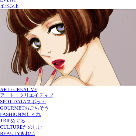
イベント
ART / CREATIVE
アート・クリエイティブ
SPOT DATA
スポット
GOURMET
おごちそう
FASHION
おしゃれ
TRIP
めぐる
CULTURE
たのしむ
BEAUTY
きれい