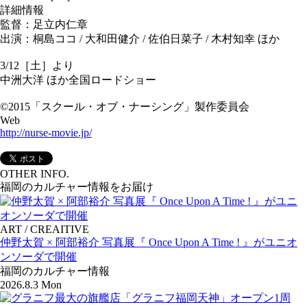
詳細情報
監督：足立内仁章
出演：桐島ココ / 大和田健介 / 佐伯日菜子 / 木村知幸 ほか
3/12［土］より
中洲大洋 ほか全国ロードショー
©2015「スクール・オブ・ナーシング」製作委員会
Web
http://nurse-movie.jp/
OTHER INFO.
福岡のカルチャー情報をお届け
ART / CREAITIVE
仲野太賀 × 阿部裕介 写真展『 Once Upon A Time ! 』がユニオ
ンソーダで開催
福岡のカルチャー情報
2026.8.3 Mon