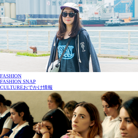
FASHION
FASHION SNAP
CULTURE
おでかけ情報