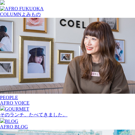
COLUMN
よみもの
PEOPLE
AFRO VOICE
GOURMET
そのランチ、たべてきました。
BLOG
AFRO BLOG