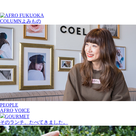
COLUMN
よみもの
PEOPLE
AFRO VOICE
GOURMET
そのランチ、たべてきました。