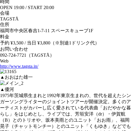
時間
OPEN 19:00 / START 20:00
会場
TAGSTÅ
住所
福岡市中央区春吉1-7-11 スペースキューブ1F
料金
予約 ¥3,500 / 当日 ¥3,800（※別途1ドリンク代）
お問い合わせ
092-724-7721（TAGSTÅ）
Web
http://www.tagsta.in/
▲おおはた雄一
▲優河
1975年茨城県生まれと1992年東京生まれの、世代を超えたシン
ガーソングライターのジョイントツアーが開催決定。多くのア
ーティストがカバーし広く愛されている代表曲「おだやかな暮
らし」をはじめとし、ライブでは、芳垣安洋（dr）・伊賀航
（B）とのトリオや、坂本美雨とのユニット「おお雨」、福岡
晃子（チャットモンチー）とのユニット「くもゆき」などでも