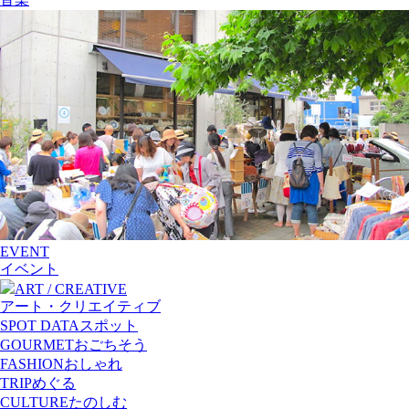
EVENT
イベント
ART / CREATIVE
アート・クリエイティブ
SPOT DATA
スポット
GOURMET
おごちそう
FASHION
おしゃれ
TRIP
めぐる
CULTURE
たのしむ