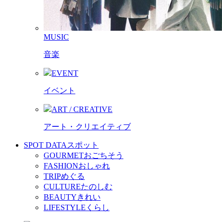
MUSIC
音楽
EVENT
イベント
ART / CREATIVE
アート・クリエイティブ
SPOT DATA
スポット
GOURMET
おごちそう
FASHION
おしゃれ
TRIP
めぐる
CULTURE
たのしむ
BEAUTY
きれい
LIFESTYLE
くらし