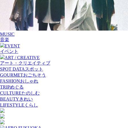
MUSIC
音楽
EVENT
イベント
ART / CREATIVE
アート・クリエイティブ
SPOT DATA
スポット
GOURMET
おごちそう
FASHION
おしゃれ
TRIP
めぐる
CULTURE
たのしむ
BEAUTY
きれい
LIFESTYLE
くらし