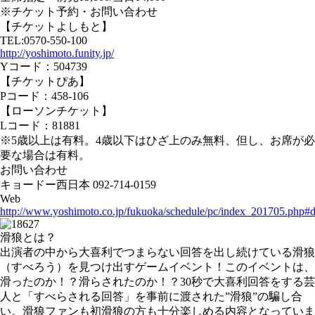
※チケット予約・お問い合わせ
【チケットよしもと】
TEL:0570-550-100
http://yoshimoto.funity.jp/
Yコード：504739
【チケットぴあ】
Pコード：458-106
【ローソンチケット】
Lコード：81881
※5歳以上は有料。4歳以下はひざ上のみ無料、但し、お席が必
要な場合は有料。
お問い合わせ
キョードー西日本 092-714-0159
Web
http://www.yoshimoto.co.jp/fukuoka/schedule/pc/index_201705.php#
滑狼とは？
出演者の中から大喜利でつまらない回答を出し続けている滑狼
（すべろう）を見つけ出すゲームイベント！このイベントは、
滑ったのか！？滑らされたのか！？30秒で大喜利回答をする芸
人と「すべらされる回答」を事前に渡された”滑狼”の騙し合
い。滑狼ファンも初滑狼の方も十分楽しめる内容となっていま