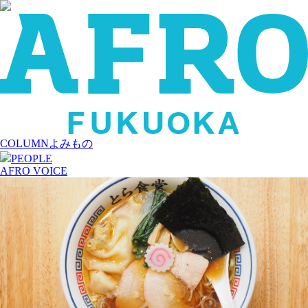
COLUMN
よみもの
PEOPLE
AFRO VOICE