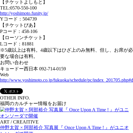
【チケットよしもと】
TEL:0570-550-100
http://yoshimoto.funity.jp/
Yコード：504739
【チケットぴあ】
Pコード：458-106
【ローソンチケット】
Lコード：81881
※5歳以上は有料。4歳以下はひざ上のみ無料、但し、お席が必
要な場合は有料。
お問い合わせ
キョードー西日本 092-714-0159
Web
http://www.yoshimoto.co.jp/fukuoka/schedule/pc/index_201705.php#
OTHER INFO.
福岡のカルチャー情報をお届け
ART / CREAITIVE
仲野太賀 × 阿部裕介 写真展『 Once Upon A Time ! 』がユニオ