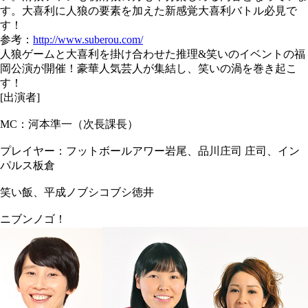
す。大喜利に人狼の要素を加えた新感覚大喜利バトル必見で
す！
参考：
http://www.suberou.com/
人狼ゲームと大喜利を掛け合わせた推理&笑いのイベントの福
岡公演が開催！豪華人気芸人が集結し、笑いの渦を巻き起こ
す！
[出演者]
MC：河本準一（次長課長）
プレイヤー：フットボールアワー岩尾、品川庄司 庄司、イン
パルス板倉
笑い飯、平成ノブシコブシ徳井
ニブンノゴ！