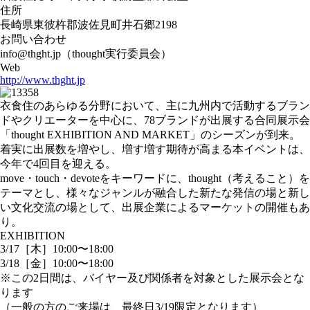
住所
長崎県東彼杵郡波佐見町井石郷2198
お問い合わせ
info@thght.jp（thought実行委員会）
Web
http://www.thght.jp
衣食住のあらゆる分野において、主に九州内で活動するブラン
ドやクリエーターを中心に、78ブランドが出展する合同展示会
「thought EXHIBITION AND MARKET」のシーズンが到来。
着実に出展数を増やし、増す増す期待が高まる本イベントは、
今年で4回目を迎える。
move・touch・devoteをキーワードに、thought（考えること）を
テーマとし、様々なジャンルが融合した新たな発信の場と新し
い文化交流の場として、出展企業によるマーケットの開催もあ
り。
EXHIBITION
3/17［木］10:00〜18:00
3/18［金］10:00〜18:00
※この2日間は、バイヤー及び関係者を対象とした展示会とな
ります
（一般の方のご来場は、最終日3/19限定となります）