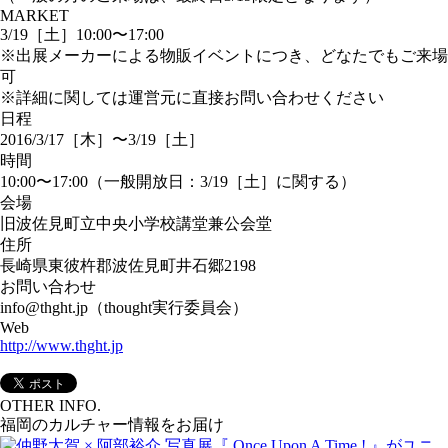
MARKET
3/19［土］10:00〜17:00
※出展メーカーによる物販イベントにつき、どなたでもご来場
可
※詳細に関しては運営元に直接お問い合わせください
日程
2016/3/17［木］〜3/19［土］
時間
10:00〜17:00（一般開放日：3/19［土］に関する）
会場
旧波佐見町立中央小学校講堂兼公会堂
住所
長崎県東彼杵郡波佐見町井石郷2198
お問い合わせ
info@thght.jp（thought実行委員会）
Web
http://www.thght.jp
OTHER INFO.
福岡のカルチャー情報をお届け