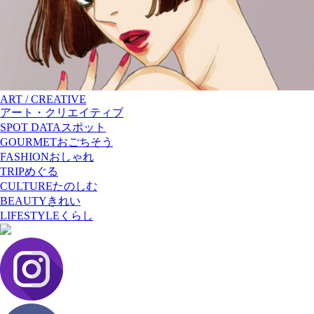
ART / CREATIVE
アート・クリエイティブ
SPOT DATA
スポット
GOURMET
おごちそう
FASHION
おしゃれ
TRIP
めぐる
CULTURE
たのしむ
BEAUTY
きれい
LIFESTYLE
くらし