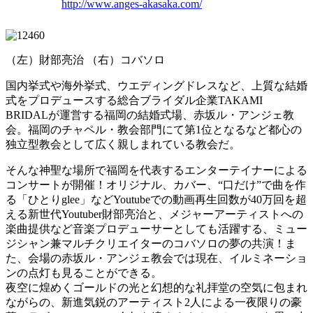
http://www.anges-akasaka.com/
（左）財部亮治 （右）コバソロ
国内挙式や海外挙式、ウエディングドレスなど、上質な結婚
式をプロデュースする総合ブライダル企業TAKAMI
BRIDALが運営する福岡の結婚式場、赤坂ル・アンジェ教
会。福岡のチャペル・教会部門にて第1位となるなど都心の
独立型教会として広く親しまれている教会だ。
そんな神聖な場所で福岡を代表するエンターテイナーによる
コンサートが開催！オリジナル、カバー、“口だけ”で曲を作
る「ひとりglee」などYoutubeでの動画再生回数が40万回を超
える新世代Youtuber財部亮治と、メジャーアーティストへの
楽曲提供など音楽プロデューサーとしても活躍する、ミュー
ジシャン兼マルチクリエイターのコバソロの夢の共演！ま
た、会場の赤坂ル・アンジェ教会では現在、イルミネーショ
ンの点灯も見ることができる。
夜空に煌めくゴールドの光と幻想的な礼拝堂の空気に包まれ
ながらの、新進気鋭のアーティスト2人による一夜限りの豪