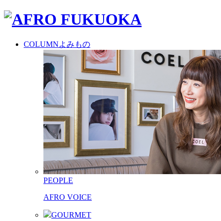
COLUMN
よみもの
PEOPLE
AFRO VOICE
GOURMET