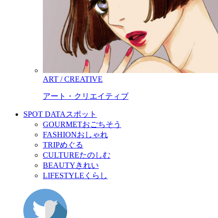
ART / CREATIVE
アート・クリエイティブ
SPOT DATA
スポット
GOURMET
おごちそう
FASHION
おしゃれ
TRIP
めぐる
CULTURE
たのしむ
BEAUTY
きれい
LIFESTYLE
くらし