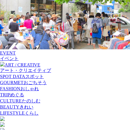
EVENT
イベント
ART / CREATIVE
アート・クリエイティブ
SPOT DATA
スポット
GOURMET
おごちそう
FASHION
おしゃれ
TRIP
めぐる
CULTURE
たのしむ
BEAUTY
きれい
LIFESTYLE
くらし