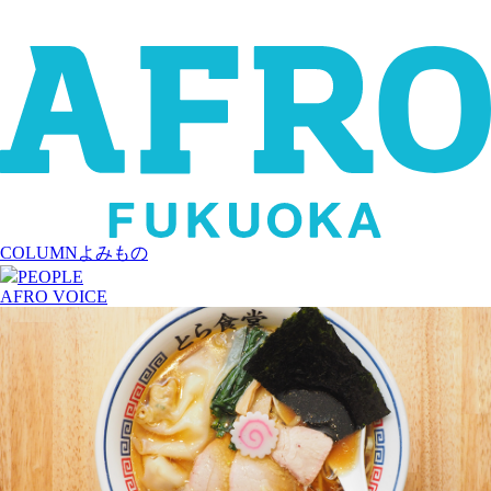
COLUMN
よみもの
PEOPLE
AFRO VOICE