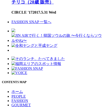
チリコ（28歳 販売）
CIRCLE '17
2017.5.31 Wed
FASHION SNAP 一覧へ
CONTENTS MAP
ホーム
PEOPLE
FASHION
GOURMET