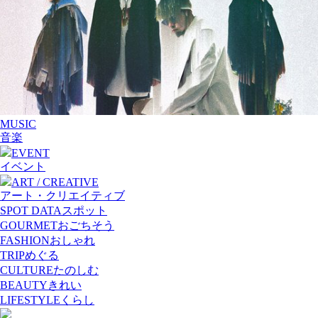
MUSIC
音楽
EVENT
イベント
ART / CREATIVE
アート・クリエイティブ
SPOT DATA
スポット
GOURMET
おごちそう
FASHION
おしゃれ
TRIP
めぐる
CULTURE
たのしむ
BEAUTY
きれい
LIFESTYLE
くらし