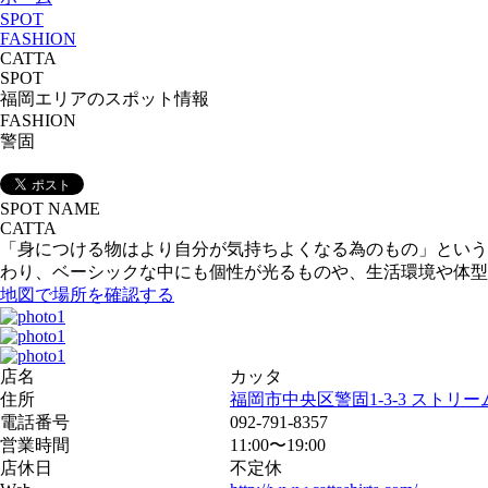
SPOT
FASHION
CATTA
SPOT
福岡エリアのスポット情報
FASHION
警固
SPOT NAME
CATTA
「身につける物はより自分が気持ちよくなる為のもの」という
わり、ベーシックな中にも個性が光るものや、生活環境や体型
地図で場所を確認する
店名
カッタ
住所
福岡市中央区警固1-3-3 ストリ
電話番号
092-791-8357
営業時間
11:00〜19:00
店休日
不定休