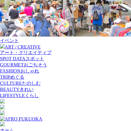
イベント
ART / CREATIVE
アート・クリエイティブ
SPOT DATA
スポット
GOURMET
おごちそう
FASHION
おしゃれ
TRIP
めぐる
CULTURE
たのしむ
BEAUTY
きれい
LIFESTYLE
くらし
ホーム