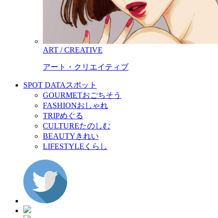
ART / CREATIVE
アート・クリエイティブ
SPOT DATA
スポット
GOURMET
おごちそう
FASHION
おしゃれ
TRIP
めぐる
CULTURE
たのしむ
BEAUTY
きれい
LIFESTYLE
くらし