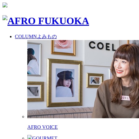
COLUMN
よみもの
AFRO VOICE
GOURMET