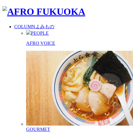
COLUMN
よみもの
PEOPLE
AFRO VOICE
GOURMET