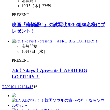
応募終了
10/15［木］23:59
PRESENT
映画『俺物語!! 』の試写状を30組60名様にプ
レゼント！
応募開始
10月7日［水］
PRESENT
7th！7days！7presents！ AFRO BIG
LOTTERY！
T
7
8
9
10
11
12
13
14
15
16