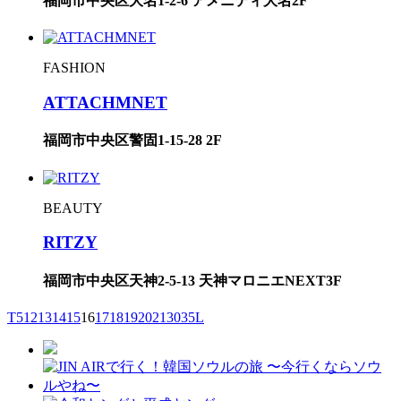
福岡市中央区大名1-2-6 アメニティ大名2F
FASHION
ATTACHMNET
福岡市中央区警固1-15-28 2F
BEAUTY
RITZY
福岡市中央区天神2-5-13 天神マロニエNEXT3F
T
5
12
13
14
15
16
17
18
19
20
21
30
35
L