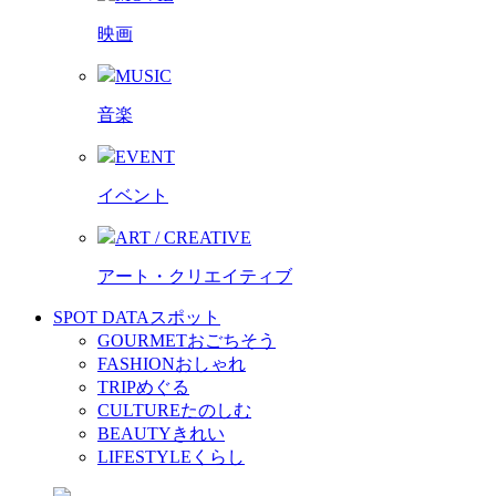
映画
MUSIC
音楽
EVENT
イベント
ART / CREATIVE
アート・クリエイティブ
SPOT DATA
スポット
GOURMET
おごちそう
FASHION
おしゃれ
TRIP
めぐる
CULTURE
たのしむ
BEAUTY
きれい
LIFESTYLE
くらし