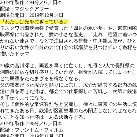
2019年製作／94分／G／日本
配給：マジックアワー
劇場公開日：2019年12月14日
『わたしは光をにぎっている』
モスクワ国際映画祭で受賞した「四月の永い夢」や、東京国際
映画祭に出品された「愛の小さな歴史」「走れ、絶望に追いつ
かれない速さで」などで注目される監督・中川龍太郎が、ひと
りの若い女性が自分の力で自分の居場所を見つけていく過程を
描いたドラマ。
20歳の宮川澪は、両親を早くに亡くし、祖母と2人で長野県の
湖畔の民宿を切り盛りしていたが、祖母が入院してしまったこ
とで民宿をたたまざるを得なくなる。
父の親友だった涼介を頼りに上京し、涼介が経営する都内の銭
湯に身を寄せた澪は、都会での仕事探しに苦戦し、次第に銭湯
を手伝うようになる。
そして個性的な常連客たちと交流し、徐々に東京での生活に慣
れてきたある日、銭湯が区画整理のため閉店しなければならな
いことを知った澪は、ある決断をする。
2019年製作／96分／G／日本
配給：ファントム・フィルム
劇場公開日：2019年11月15日