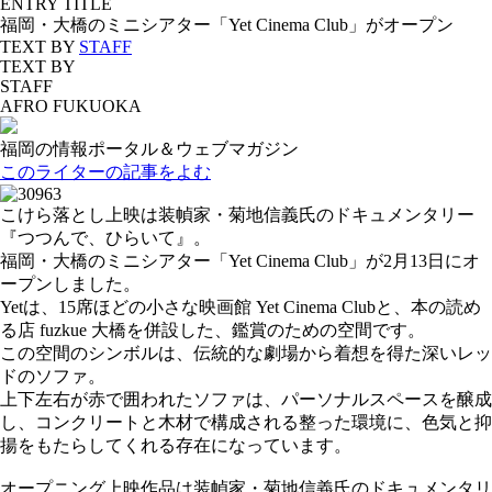
ENTRY TITLE
福岡・大橋のミニシアター「Yet Cinema Club」がオープン
TEXT BY
STAFF
TEXT BY
STAFF
AFRO FUKUOKA
福岡の情報ポータル＆ウェブマガジン
このライターの記事をよむ
こけら落とし上映は装幀家・菊地信義氏のドキュメンタリー
『つつんで、ひらいて』。
福岡・大橋のミニシアター「Yet Cinema Club」が2月13日にオ
ープンしました。
Yetは、15席ほどの小さな映画館 Yet Cinema Clubと、本の読め
る店 fuzkue 大橋を併設した、鑑賞のための空間です。
この空間のシンボルは、伝統的な劇場から着想を得た深いレッ
ドのソファ。
上下左右が赤で囲われたソファは、パーソナルスペースを醸成
し、コンクリートと木材で構成される整った環境に、色気と抑
揚をもたらしてくれる存在になっています。
オープニング上映作品は装幀家・菊地信義氏のドキュメンタリ