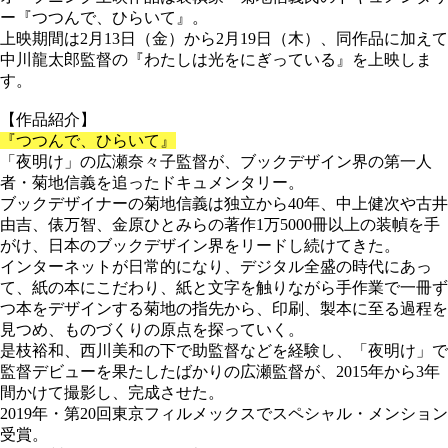
ー『つつんで、ひらいて』。
上映期間は2月13日（金）から2月19日（木）、同作品に加えて
中川龍太郎監督の『わたしは光をにぎっている』を上映しま
す。
【作品紹介】
『つつんで、ひらいて』
「夜明け」の広瀬奈々子監督が、ブックデザイン界の第一人
者・菊地信義を追ったドキュメンタリー。
ブックデザイナーの菊地信義は独立から40年、中上健次や古井
由吉、俵万智、金原ひとみらの著作1万5000冊以上の装幀を手
がけ、日本のブックデザイン界をリードし続けてきた。
インターネットが日常的になり、デジタル全盛の時代にあっ
て、紙の本にこだわり、紙と文字を触りながら手作業で一冊ず
つ本をデザインする菊地の指先から、印刷、製本に至る過程を
見つめ、ものづくりの原点を探っていく。
是枝裕和、西川美和の下で助監督などを経験し、「夜明け」で
監督デビューを果たしたばかりの広瀬監督が、2015年から3年
間かけて撮影し、完成させた。
2019年・第20回東京フィルメックスでスペシャル・メンション
受賞。