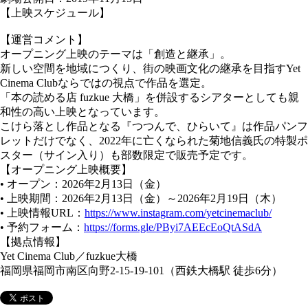
【上映スケジュール】
【運営コメント】
オープニング上映のテーマは「創造と継承」。
新しい空間を地域につくり、街の映画文化の継承を目指すYet
Cinema Clubならではの視点で作品を選定。
「本の読める店 fuzkue 大橋」を併設するシアターとしても親
和性の高い上映となっています。
こけら落とし作品となる『つつんで、ひらいて』は作品パンフ
レットだけでなく、2022年に亡くなられた菊地信義氏の特製ポ
スター（サイン入り）も部数限定で販売予定です。
【オープニング上映概要】
• オープン：2026年2月13日（金）
• 上映期間：2026年2月13日（金）～2026年2月19日（木）
• 上映情報URL：
https://www.instagram.com/yetcinemaclub/
• 予約フォーム：
https://forms.gle/PByi7AEEcEoQtASdA
【拠点情報】
Yet Cinema Club／fuzkue大橋
福岡県福岡市南区向野2-15-19-101（西鉄大橋駅 徒歩6分）