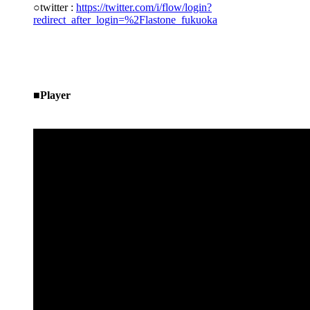
○twitter :
https://twitter.com/i/flow/login?
redirect_after_login=%2Flastone_fukuoka
■Player