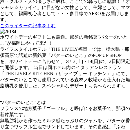
然・グルメ・人の優しさに触れ、ここでの暮らしに感謝！「オ
シャレ☆カワイイ」に目がない女性として、主婦として、ママ
として、福岡初心者として・・・多目線でAFROをお届けしま
す。
このライターの記事をよむ
ホワイトデーのギフトにも最適。那須の新銘菓“バターのいと
こ”が福岡にやって来た！
ライフスタイルホテル「THE LIVELY福岡」では、栃木県・那
須高原で話題の新銘菓「バターのいとこ」のPOP UP SHOP
を、ホワイトデーに合わせて、３/13[土]・14[日]の、2日間限定
で開催します。 当日は同ホテル内のイタリアンレストラン
「THE LIVELY KITCHEN（ザ ライブリー キッチン）」にて、
バターのいとこでも使用されている森林ノ牧場から仕入れた無
脂肪乳を使用した、スペシャルなデザートも食べられます♪。
“バターのいとこ”とは
フランスの地方菓子「ゴーフル」と呼ばれるお菓子で、那須の
新銘菓です。
無脂肪乳から作ったミルク感たっぷりのジャムを、バターが香
り立つワッフル生地でサンドしています。その食感は「ふわ