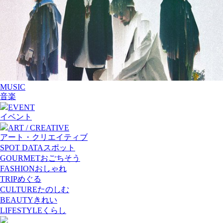
MUSIC
音楽
EVENT
イベント
ART / CREATIVE
アート・クリエイティブ
SPOT DATA
スポット
GOURMET
おごちそう
FASHION
おしゃれ
TRIP
めぐる
CULTURE
たのしむ
BEAUTY
きれい
LIFESTYLE
くらし