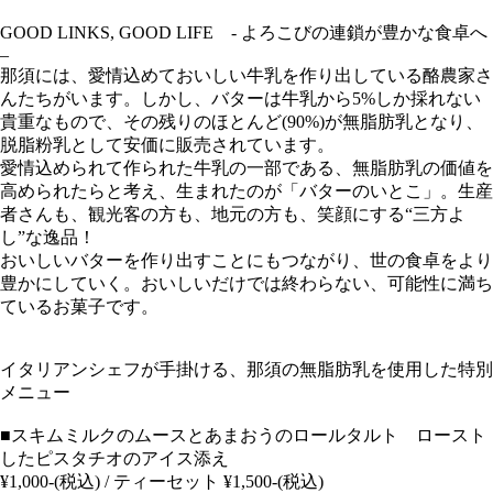
GOOD LINKS, GOOD LIFE - よろこびの連鎖が豊かな食卓へ
–
那須には、愛情込めておいしい牛乳を作り出している酪農家さ
んたちがいます。しかし、バターは牛乳から5%しか採れない
貴重なもので、その残りのほとんど(90%)が無脂肪乳となり、
脱脂粉乳として安価に販売されています。
愛情込められて作られた牛乳の一部である、無脂肪乳の価値を
高められたらと考え、生まれたのが「バターのいとこ」。生産
者さんも、観光客の方も、地元の方も、笑顔にする“三方よ
し”な逸品！
おいしいバターを作り出すことにもつながり、世の食卓をより
豊かにしていく。おいしいだけでは終わらない、可能性に満ち
ているお菓子です。
イタリアンシェフが手掛ける、那須の無脂肪乳を使用した特別
メニュー
■スキムミルクのムースとあまおうのロールタルト ロースト
したピスタチオのアイス添え
¥1,000-(税込) / ティーセット ¥1,500-(税込)