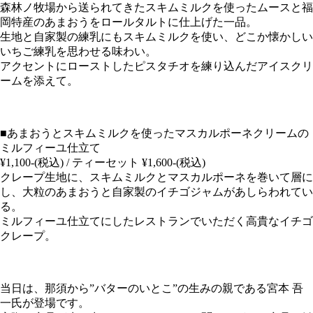
森林ノ牧場から送られてきたスキムミルクを使ったムースと福
岡特産のあまおうをロールタルトに仕上げた一品。
生地と自家製の練乳にもスキムミルクを使い、どこか懐かしい
いちご練乳を思わせる味わい。
アクセントにローストしたピスタチオを練り込んだアイスクリ
ームを添えて。
■あまおうとスキムミルクを使ったマスカルポーネクリームの
ミルフィーユ仕立て
¥1,100-(税込) / ティーセット ¥1,600-(税込)
クレープ生地に、スキムミルクとマスカルポーネを巻いて層に
し、大粒のあまおうと自家製のイチゴジャムがあしらわれてい
る。
ミルフィーユ仕立てにしたレストランでいただく高貴なイチゴ
クレープ。
当日は、那須から”バターのいとこ”の生みの親である宮本 吾
一氏が登場です。