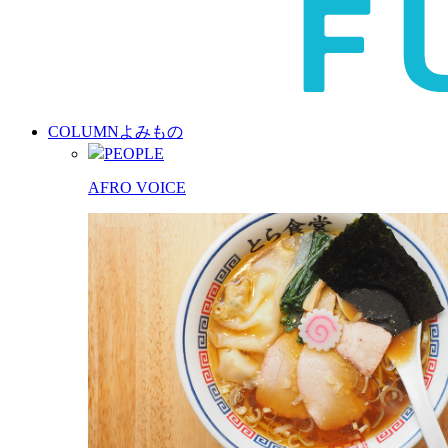
COLUMN
よみもの
PEOPLE
AFRO VOICE