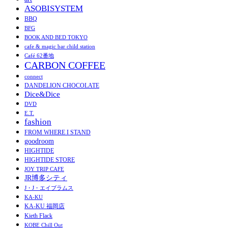
ASOBISYSTEM
BBQ
BFG
BOOK AND BED TOKYO
cafe & magic bar child station
Café 62番地
CARBON COFFEE
connect
DANDELION CHOCOLATE
Dice&Dice
DVD
E.T.
fashion
FROM WHERE I STAND
goodroom
HIGHTIDE
HIGHTIDE STORE
JOY TRIP CAFE
JR博多シティ
J・J・エイブラムス
KA-KU
KA-KU 福岡店
Kieth Flack
KOBE Chill Out