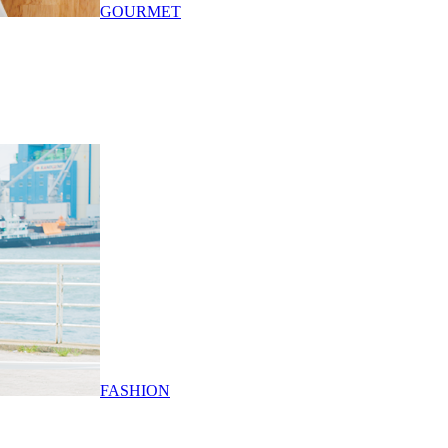
GOURMET
FASHION