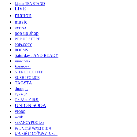
Lipton TEA STAND
LIVE
manon
music
PATINA
pop up shop
POP UP STORE
POP●COPY
ROOMS
Saturday . AND READY
snow peak
Steamwork
STEREO COFFEE
SUSHI POLICE
TAGSTA
thought
Tシャツ
T・ジョイ博多
UNION SODA
VIORO
wonk
xxFANCYPOOLxx
あしたは最高のはじまり
いい感じに住みたい。