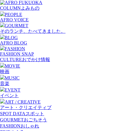
COLUMN
よみもの
PEOPLE
AFRO VOICE
GOURMET
そのランチ、たべてきました。
BLOG
AFRO BLOG
FASHION
FASHION SNAP
CULTURE
おでかけ情報
MOVIE
映画
MUSIC
音楽
EVENT
イベント
ART / CREATIVE
アート・クリエイティブ
SPOT DATA
スポット
GOURMET
おごちそう
FASHION
おしゃれ