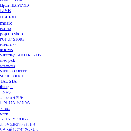
KOBE Chill Out
Lipton TEA STAND
LIVE
manon
music
PATINA
pop up shop
POP UP STORE
POP●COPY
ROOMS
Saturday . AND READY
snow peak
Steamwork
STEREO COFFEE
SUSHI POLICE
TAGSTA
thought
Tシャツ
T・ジョイ博多
UNION SODA
VIORO
wonk
xxFANCYPOOLxx
あしたは最高のはじまり
いい感じに住みたい。