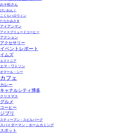
おそ松さん
けいおん！
こくらハロウィン
たなかみさき
アイアンマン
アイスブリュードコーヒー
アクション
アクセサリー
イベントレポート
イムズ
エストニア
エマ・ワトソン
オマール・シー
カフェ
カレー
キャナルシティ博多
クリスマス
グルメ
コーヒー
ジブリ
スティーブン・スピルバーグ
スパイダーマン：ホームカミング
スポット