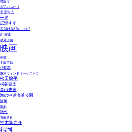
岩田屋
岸辺のふたり
市原隼人
平尾
広瀬すず
探偵はBARにいる3
新海誠
早見沙織
映画
春吉
本田望結
杉咲花
東京ウィンドオーケストラ
松田龍平
桐谷健太
森山未來
海の中道海浜公園
清川
演劇
物件
石田将也
神木隆之介
福岡