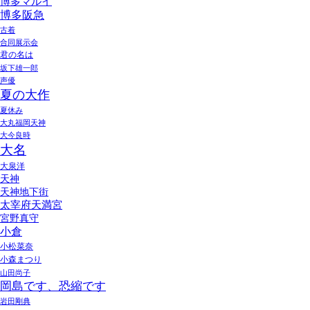
博多マルイ
博多阪急
古着
合同展示会
君の名は
坂下雄一郎
声優
夏の大作
夏休み
大丸福岡天神
大今良時
大名
大泉洋
天神
天神地下街
太宰府天満宮
宮野真守
小倉
小松菜奈
小森まつり
山田尚子
岡島です、恐縮です
岩田剛典