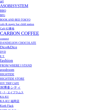
art
ASOBISYSTEM
BBQ
BFG
BOOK AND BED TOKYO
cafe & magic bar child station
Café 62番地
CARBON COFFEE
connect
DANDELION CHOCOLATE
Dice&Dice
DVD
E.T.
fashion
FROM WHERE I STAND
goodroom
HIGHTIDE
HIGHTIDE STORE
JOY TRIP CAFE
JR博多シティ
J・J・エイブラムス
KA-KU
KA-KU 福岡店
Kieth Flack