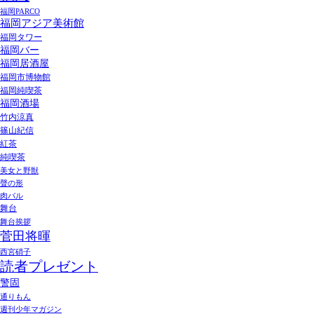
福岡PARCO
福岡アジア美術館
福岡タワー
福岡バー
福岡居酒屋
福岡市博物館
福岡純喫茶
福岡酒場
竹内涼真
篠山紀信
紅茶
純喫茶
美女と野獣
聲の形
肉バル
舞台
舞台挨拶
菅田将暉
西宮硝子
読者プレゼント
警固
通りもん
週刊少年マガジン