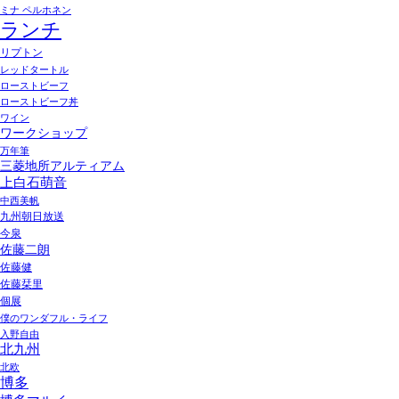
ミナ ペルホネン
ランチ
リプトン
レッドタートル
ローストビーフ
ローストビーフ丼
ワイン
ワークショップ
万年筆
三菱地所アルティアム
上白石萌音
中西美帆
九州朝日放送
今泉
佐藤二朗
佐藤健
佐藤栞里
個展
僕のワンダフル・ライフ
入野自由
北九州
北欧
博多