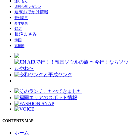
通りもん
週刊少年マガジン
週末おでかけ情報
野村周平
鈴木敏夫
銘店
長澤まさみ
韓国
高畑勲
CONTENTS MAP
ホーム