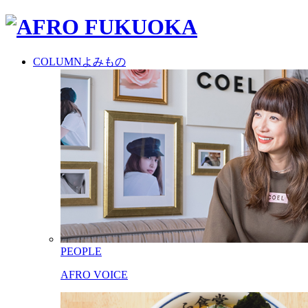
COLUMN
よみもの
PEOPLE
AFRO VOICE