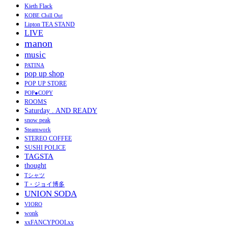
Kieth Flack
KOBE Chill Out
Lipton TEA STAND
LIVE
manon
music
PATINA
pop up shop
POP UP STORE
POP●COPY
ROOMS
Saturday . AND READY
snow peak
Steamwork
STEREO COFFEE
SUSHI POLICE
TAGSTA
thought
Tシャツ
T・ジョイ博多
UNION SODA
VIORO
wonk
xxFANCYPOOLxx