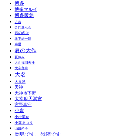
博多
博多マルイ
博多阪急
古着
合同展示会
君の名は
坂下雄一郎
声優
夏の大作
夏休み
大丸福岡天神
大今良時
大名
大泉洋
天神
天神地下街
太宰府天満宮
宮野真守
小倉
小松菜奈
小森まつり
山田尚子
岡島です、恐縮です