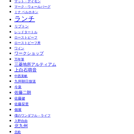
マット・デイモン
マーク・ウォールバーグ
ミナ ペルホネン
ランチ
リプトン
レッドタートル
ローストビーフ
ローストビーフ丼
ワイン
ワークショップ
万年筆
三菱地所アルティアム
上白石萌音
中西美帆
九州朝日放送
今泉
佐藤二朗
佐藤健
佐藤栞里
個展
僕のワンダフル・ライフ
入野自由
北九州
北欧