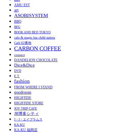
AMU EST
art
ASOBISYSTEM
BBQ
BFG
BOOK AND BED TOKYO
cafe & magic bar child station
Café 62番地
CARBON COFFEE
connect
DANDELION CHOCOLATE
Dice&Dice
DVD
E.T.
fashion
FROM WHERE I STAND
goodroom
HIGHTIDE
HIGHTIDE STORE
JOY TRIP CAFE
JR博多シティ
J・J・エイブラムス
KA-KU
KA-KU 福岡店