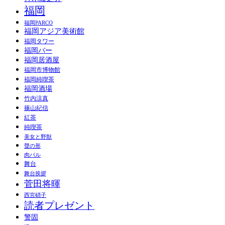
福岡
福岡PARCO
福岡アジア美術館
福岡タワー
福岡バー
福岡居酒屋
福岡市博物館
福岡純喫茶
福岡酒場
竹内涼真
篠山紀信
紅茶
純喫茶
美女と野獣
聲の形
肉バル
舞台
舞台挨拶
菅田将暉
西宮硝子
読者プレゼント
警固