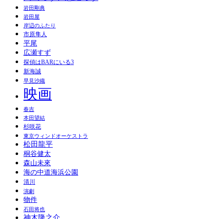
岩田剛典
岩田屋
岸辺のふたり
市原隼人
平尾
広瀬すず
探偵はBARにいる3
新海誠
早見沙織
映画
春吉
本田望結
杉咲花
東京ウィンドオーケストラ
松田龍平
桐谷健太
森山未來
海の中道海浜公園
清川
演劇
物件
石田将也
神木隆之介