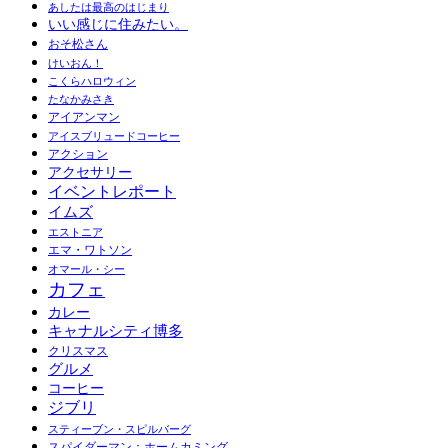
あしたは最高のはじまり
いい感じに住みたい。
おそ松さん
けいおん！
こくらハロウィン
たなかみさき
アイアンマン
アイスブリュードコーヒー
アクション
アクセサリー
イベントレポート
イムズ
エストニア
エマ・ワトソン
オマール・シー
カフェ
カレー
キャナルシティ博多
クリスマス
グルメ
コーヒー
ジブリ
スティーブン・スピルバーグ
スパイダーマン：ホームカミング