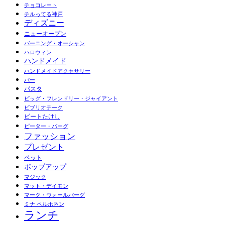
チョコレート
チルってる神戸
ディズニー
ニューオープン
バーニング・オーシャン
ハロウィン
ハンドメイド
ハンドメイドアクセサリー
バー
パスタ
ビッグ・フレンドリー・ジャイアント
ビブリオテーク
ビートたけし
ピーター・バーグ
ファッション
プレゼント
ペット
ポップアップ
マジック
マット・デイモン
マーク・ウォールバーグ
ミナ ペルホネン
ランチ