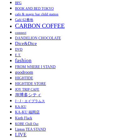
BFG
BOOK AND BED TOKYO
cafe & magic bar child station
Café 62番地
CARBON COFFEE
connect
DANDELION CHOCOLATE
Dice&Dice
DVD
E.T.
fashion
FROM WHERE I STAND
goodroom
HIGHTIDE
HIGHTIDE STORE
JOY TRIP CAFE
JR博多シティ
J・J・エイブラムス
KA-KU
KA-KU 福岡店
Kieth Flack
KOBE Chill Out
Lipton TEA STAND
LIVE