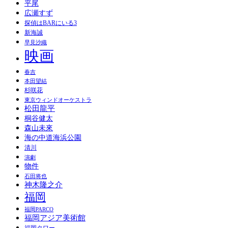
平尾
広瀬すず
探偵はBARにいる3
新海誠
早見沙織
映画
春吉
本田望結
杉咲花
東京ウィンドオーケストラ
松田龍平
桐谷健太
森山未來
海の中道海浜公園
清川
演劇
物件
石田将也
神木隆之介
福岡
福岡PARCO
福岡アジア美術館