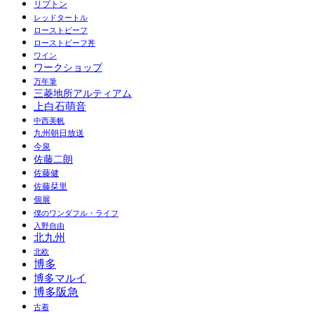
リプトン
レッドタートル
ローストビーフ
ローストビーフ丼
ワイン
ワークショップ
万年筆
三菱地所アルティアム
上白石萌音
中西美帆
九州朝日放送
今泉
佐藤二朗
佐藤健
佐藤栞里
個展
僕のワンダフル・ライフ
入野自由
北九州
北欧
博多
博多マルイ
博多阪急
古着