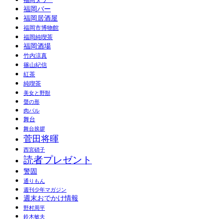
福岡タワー
福岡バー
福岡居酒屋
福岡市博物館
福岡純喫茶
福岡酒場
竹内涼真
篠山紀信
紅茶
純喫茶
美女と野獣
聲の形
肉バル
舞台
舞台挨拶
菅田将暉
西宮硝子
読者プレゼント
警固
通りもん
週刊少年マガジン
週末おでかけ情報
野村周平
鈴木敏夫