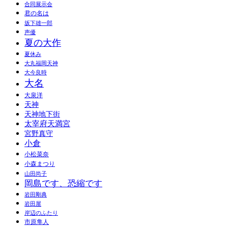
合同展示会
君の名は
坂下雄一郎
声優
夏の大作
夏休み
大丸福岡天神
大今良時
大名
大泉洋
天神
天神地下街
太宰府天満宮
宮野真守
小倉
小松菜奈
小森まつり
山田尚子
岡島です、恐縮です
岩田剛典
岩田屋
岸辺のふたり
市原隼人