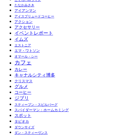
たなかみさき
アイアンマン
アイスブリュードコーヒー
アクション
アクセサリー
イベントレポート
イムズ
エストニア
エマ・ワトソン
オマール・シー
カフェ
カレー
キャナルシティ博多
クリスマス
グルメ
コーヒー
ジブリ
スティーブン・スピルバーグ
スパイダーマン：ホームカミング
スポット
タピオカ
ダウンサイズ
ダン・スティーヴンス