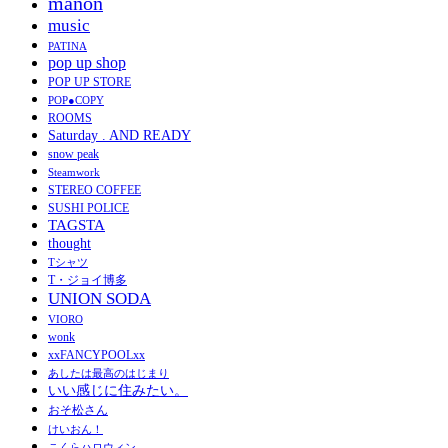
manon
music
PATINA
pop up shop
POP UP STORE
POP●COPY
ROOMS
Saturday . AND READY
snow peak
Steamwork
STEREO COFFEE
SUSHI POLICE
TAGSTA
thought
Tシャツ
T・ジョイ博多
UNION SODA
VIORO
wonk
xxFANCYPOOLxx
あしたは最高のはじまり
いい感じに住みたい。
おそ松さん
けいおん！
こくらハロウィン