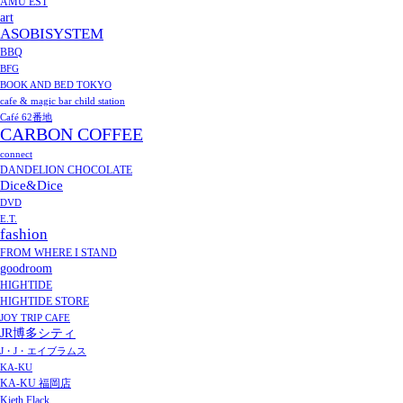
AMU EST
art
ASOBISYSTEM
BBQ
BFG
BOOK AND BED TOKYO
cafe & magic bar child station
Café 62番地
CARBON COFFEE
connect
DANDELION CHOCOLATE
Dice&Dice
DVD
E.T.
fashion
FROM WHERE I STAND
goodroom
HIGHTIDE
HIGHTIDE STORE
JOY TRIP CAFE
JR博多シティ
J・J・エイブラムス
KA-KU
KA-KU 福岡店
Kieth Flack