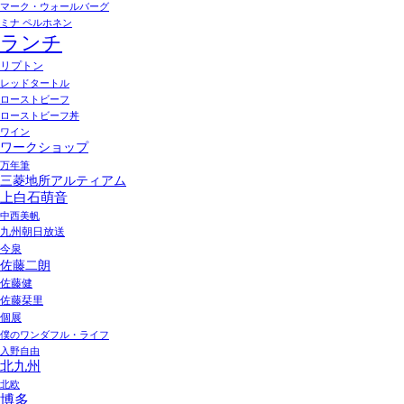
マーク・ウォールバーグ
ミナ ペルホネン
ランチ
リプトン
レッドタートル
ローストビーフ
ローストビーフ丼
ワイン
ワークショップ
万年筆
三菱地所アルティアム
上白石萌音
中西美帆
九州朝日放送
今泉
佐藤二朗
佐藤健
佐藤栞里
個展
僕のワンダフル・ライフ
入野自由
北九州
北欧
博多