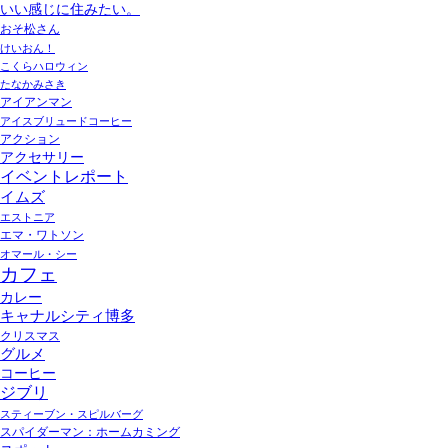
いい感じに住みたい。
おそ松さん
けいおん！
こくらハロウィン
たなかみさき
アイアンマン
アイスブリュードコーヒー
アクション
アクセサリー
イベントレポート
イムズ
エストニア
エマ・ワトソン
オマール・シー
カフェ
カレー
キャナルシティ博多
クリスマス
グルメ
コーヒー
ジブリ
スティーブン・スピルバーグ
スパイダーマン：ホームカミング