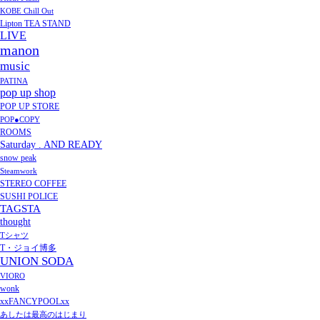
KOBE Chill Out
Lipton TEA STAND
LIVE
manon
music
PATINA
pop up shop
POP UP STORE
POP●COPY
ROOMS
Saturday . AND READY
snow peak
Steamwork
STEREO COFFEE
SUSHI POLICE
TAGSTA
thought
Tシャツ
T・ジョイ博多
UNION SODA
VIORO
wonk
xxFANCYPOOLxx
あしたは最高のはじまり