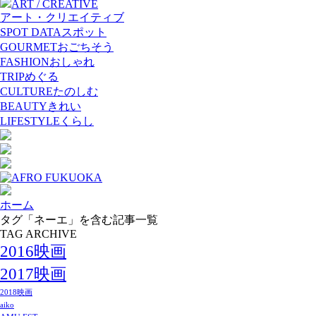
ART / CREATIVE
アート・クリエイティブ
SPOT DATA
スポット
GOURMET
おごちそう
FASHION
おしゃれ
TRIP
めぐる
CULTURE
たのしむ
BEAUTY
きれい
LIFESTYLE
くらし
ホーム
タグ「ネーエ」を含む記事一覧
TAG ARCHIVE
2016映画
2017映画
2018映画
aiko