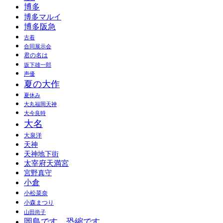
博多
博多マルイ
博多阪急
古着
合同展示会
君の名は
坂下雄一郎
声優
夏の大作
夏休み
大丸福岡天神
大今良時
大名
大泉洋
天神
天神地下街
太宰府天満宮
宮野真守
小倉
小松菜奈
小森まつり
山田尚子
岡島です、恐縮です