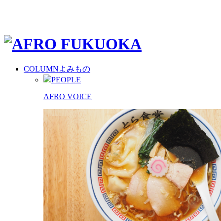
COLUMN
よみもの
PEOPLE
AFRO VOICE