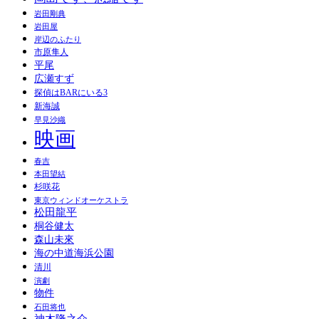
岩田剛典
岩田屋
岸辺のふたり
市原隼人
平尾
広瀬すず
探偵はBARにいる3
新海誠
早見沙織
映画
春吉
本田望結
杉咲花
東京ウィンドオーケストラ
松田龍平
桐谷健太
森山未來
海の中道海浜公園
清川
演劇
物件
石田将也
神木隆之介