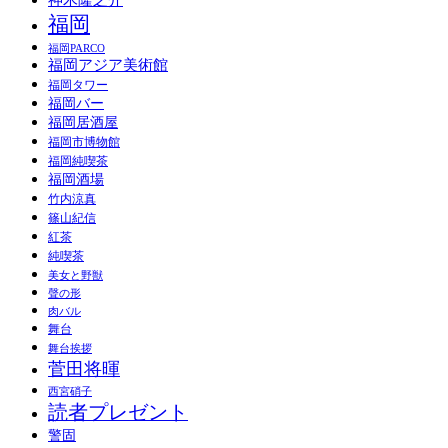
福岡
福岡PARCO
福岡アジア美術館
福岡タワー
福岡バー
福岡居酒屋
福岡市博物館
福岡純喫茶
福岡酒場
竹内涼真
篠山紀信
紅茶
純喫茶
美女と野獣
聲の形
肉バル
舞台
舞台挨拶
菅田将暉
西宮硝子
読者プレゼント
警固