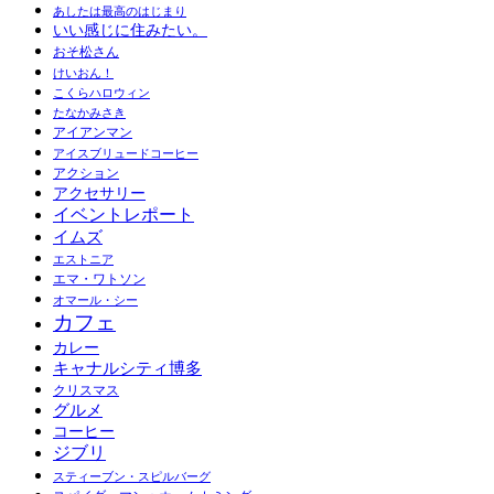
あしたは最高のはじまり
いい感じに住みたい。
おそ松さん
けいおん！
こくらハロウィン
たなかみさき
アイアンマン
アイスブリュードコーヒー
アクション
アクセサリー
イベントレポート
イムズ
エストニア
エマ・ワトソン
オマール・シー
カフェ
カレー
キャナルシティ博多
クリスマス
グルメ
コーヒー
ジブリ
スティーブン・スピルバーグ