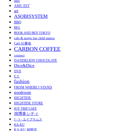
aiko
AMU EST
art
ASOBISYSTEM
BBQ
BFG
BOOK AND BED TOKYO
cafe & magic bar child station
Café 62番地
CARBON COFFEE
connect
DANDELION CHOCOLATE
Dice&Dice
DVD
E.T.
fashion
FROM WHERE I STAND
goodroom
HIGHTIDE
HIGHTIDE STORE
JOY TRIP CAFE
JR博多シティ
J・J・エイブラムス
KA-KU
KA-KU 福岡店