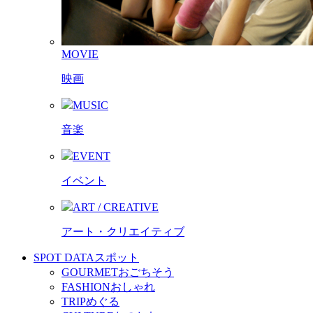
MOVIE
映画
MUSIC
音楽
EVENT
イベント
ART / CREATIVE
アート・クリエイティブ
SPOT DATA
スポット
GOURMET
おごちそう
FASHION
おしゃれ
TRIP
めぐる