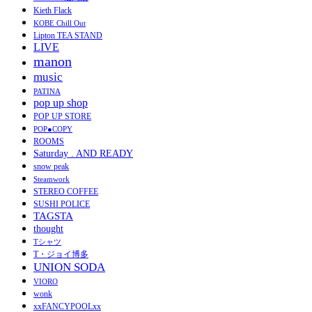
Kieth Flack
KOBE Chill Out
Lipton TEA STAND
LIVE
manon
music
PATINA
pop up shop
POP UP STORE
POP●COPY
ROOMS
Saturday . AND READY
snow peak
Steamwork
STEREO COFFEE
SUSHI POLICE
TAGSTA
thought
Tシャツ
T・ジョイ博多
UNION SODA
VIORO
wonk
xxFANCYPOOLxx