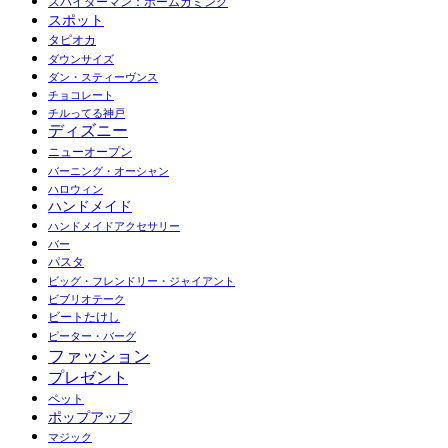
スパイダーマン：ホームカミング
スポット
タピオカ
ダウンサイズ
ダン・スティーヴンス
チョコレート
チルってる神戸
ディズニー
ニューオープン
バーニング・オーシャン
ハロウィン
ハンドメイド
ハンドメイドアクセサリー
バー
パスタ
ビッグ・フレンドリー・ジャイアント
ビブリオテーク
ビートたけし
ピーター・バーグ
ファッション
プレゼント
ペット
ポップアップ
マジック