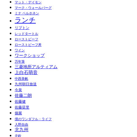
マット・デイモン
マーク・ウォールバーグ
ミナ ペルホネン
ランチ
リプトン
レッドタートル
ローストビーフ
ローストビーフ丼
ワイン
ワークショップ
万年筆
三菱地所アルティアム
上白石萌音
中西美帆
九州朝日放送
今泉
佐藤二朗
佐藤健
佐藤栞里
個展
僕のワンダフル・ライフ
入野自由
北九州
北欧