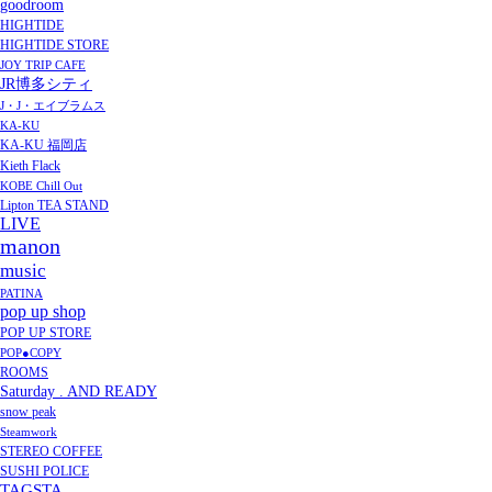
goodroom
HIGHTIDE
HIGHTIDE STORE
JOY TRIP CAFE
JR博多シティ
J・J・エイブラムス
KA-KU
KA-KU 福岡店
Kieth Flack
KOBE Chill Out
Lipton TEA STAND
LIVE
manon
music
PATINA
pop up shop
POP UP STORE
POP●COPY
ROOMS
Saturday . AND READY
snow peak
Steamwork
STEREO COFFEE
SUSHI POLICE
TAGSTA