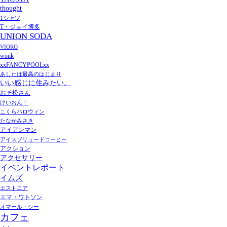
thought
Tシャツ
T・ジョイ博多
UNION SODA
VIORO
wonk
xxFANCYPOOLxx
あしたは最高のはじまり
いい感じに住みたい。
おそ松さん
けいおん！
こくらハロウィン
たなかみさき
アイアンマン
アイスブリュードコーヒー
アクション
アクセサリー
イベントレポート
イムズ
エストニア
エマ・ワトソン
オマール・シー
カフェ