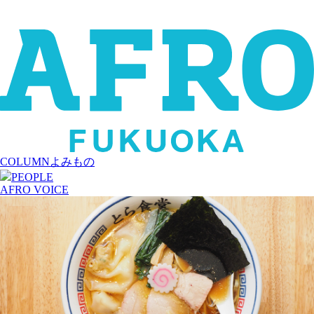
COLUMN
よみもの
PEOPLE
AFRO VOICE