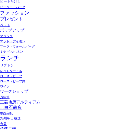
ビートたけし
ピーター・バーグ
ファッション
プレゼント
ペット
ポップアップ
マジック
マット・デイモン
マーク・ウォールバーグ
ミナ ペルホネン
ランチ
リプトン
レッドタートル
ローストビーフ
ローストビーフ丼
ワイン
ワークショップ
万年筆
三菱地所アルティアム
上白石萌音
中西美帆
九州朝日放送
今泉