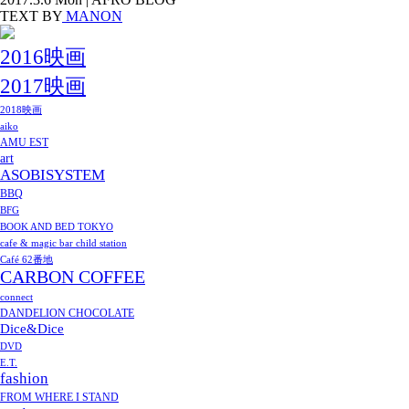
TEXT BY
MANON
2016映画
2017映画
2018映画
aiko
AMU EST
art
ASOBISYSTEM
BBQ
BFG
BOOK AND BED TOKYO
cafe & magic bar child station
Café 62番地
CARBON COFFEE
connect
DANDELION CHOCOLATE
Dice&Dice
DVD
E.T.
fashion
FROM WHERE I STAND