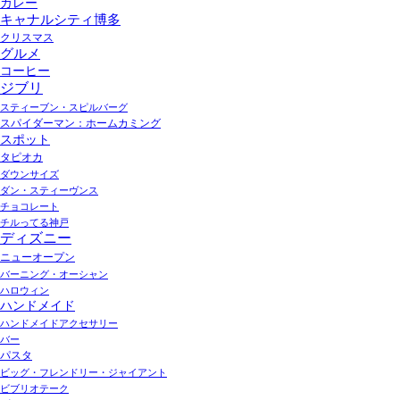
カレー
キャナルシティ博多
クリスマス
グルメ
コーヒー
ジブリ
スティーブン・スピルバーグ
スパイダーマン：ホームカミング
スポット
タピオカ
ダウンサイズ
ダン・スティーヴンス
チョコレート
チルってる神戸
ディズニー
ニューオープン
バーニング・オーシャン
ハロウィン
ハンドメイド
ハンドメイドアクセサリー
バー
パスタ
ビッグ・フレンドリー・ジャイアント
ビブリオテーク