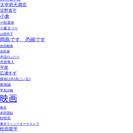
太宰府天満宮
宮野真守
小倉
小松菜奈
小森まつり
山田尚子
岡島です、恐縮です
岩田剛典
岩田屋
岸辺のふたり
市原隼人
平尾
広瀬すず
探偵はBARにいる3
新海誠
早見沙織
映画
春吉
本田望結
杉咲花
東京ウィンドオーケストラ
松田龍平