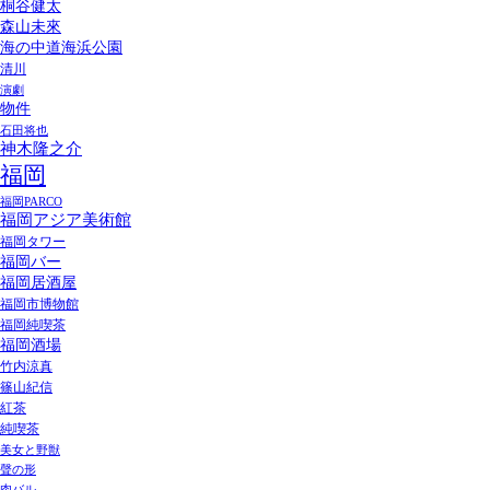
桐谷健太
森山未來
海の中道海浜公園
清川
演劇
物件
石田将也
神木隆之介
福岡
福岡PARCO
福岡アジア美術館
福岡タワー
福岡バー
福岡居酒屋
福岡市博物館
福岡純喫茶
福岡酒場
竹内涼真
篠山紀信
紅茶
純喫茶
美女と野獣
聲の形
肉バル