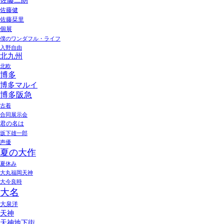
佐藤二朗
佐藤健
佐藤栞里
個展
僕のワンダフル・ライフ
入野自由
北九州
北欧
博多
博多マルイ
博多阪急
古着
合同展示会
君の名は
坂下雄一郎
声優
夏の大作
夏休み
大丸福岡天神
大今良時
大名
大泉洋
天神
天神地下街