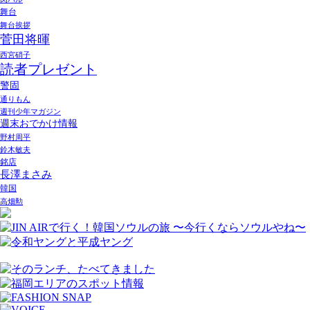
舞台
舞台挨拶
菅田将暉
西宮硝子
読者プレゼント
警固
通りもん
週刊少年マガジン
週末おでかけ情報
野村周平
鈴木敏夫
銘店
長澤まさみ
韓国
高畑勲