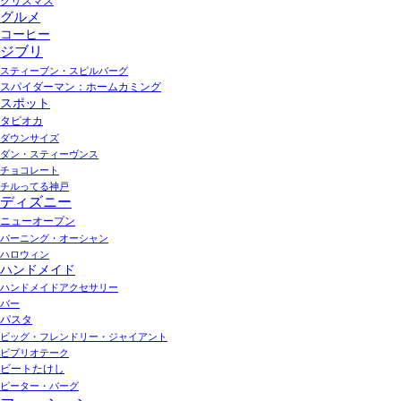
クリスマス
グルメ
コーヒー
ジブリ
スティーブン・スピルバーグ
スパイダーマン：ホームカミング
スポット
タピオカ
ダウンサイズ
ダン・スティーヴンス
チョコレート
チルってる神戸
ディズニー
ニューオープン
バーニング・オーシャン
ハロウィン
ハンドメイド
ハンドメイドアクセサリー
バー
パスタ
ビッグ・フレンドリー・ジャイアント
ビブリオテーク
ビートたけし
ピーター・バーグ