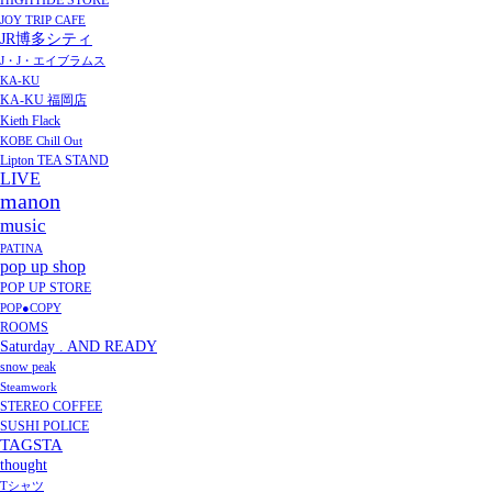
HIGHTIDE STORE
JOY TRIP CAFE
JR博多シティ
J・J・エイブラムス
KA-KU
KA-KU 福岡店
Kieth Flack
KOBE Chill Out
Lipton TEA STAND
LIVE
manon
music
PATINA
pop up shop
POP UP STORE
POP●COPY
ROOMS
Saturday . AND READY
snow peak
Steamwork
STEREO COFFEE
SUSHI POLICE
TAGSTA
thought
Tシャツ