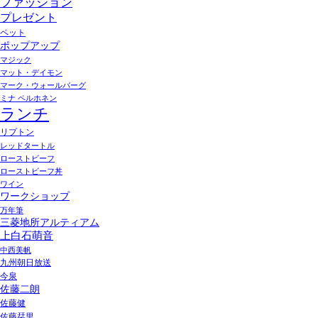
ファッション
プレゼント
ペット
ポップアップ
マジック
マット・デイモン
マーク・ウォールバーグ
ミナ ペルホネン
ランチ
リプトン
レッドタートル
ローストビーフ
ローストビーフ丼
ワイン
ワークショップ
万年筆
三菱地所アルティアム
上白石萌音
中西美帆
九州朝日放送
今泉
佐藤二朗
佐藤健
佐藤栞里