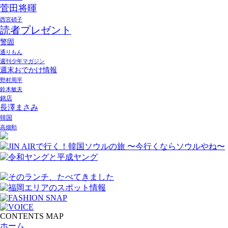
菅田将暉
西宮硝子
読者プレゼント
警固
通りもん
週刊少年マガジン
週末おでかけ情報
野村周平
鈴木敏夫
銘店
長澤まさみ
韓国
高畑勲
CONTENTS MAP
ホーム