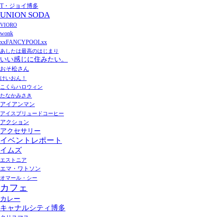
T・ジョイ博多
UNION SODA
VIORO
wonk
xxFANCYPOOLxx
あしたは最高のはじまり
いい感じに住みたい。
おそ松さん
けいおん！
こくらハロウィン
たなかみさき
アイアンマン
アイスブリュードコーヒー
アクション
アクセサリー
イベントレポート
イムズ
エストニア
エマ・ワトソン
オマール・シー
カフェ
カレー
キャナルシティ博多