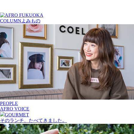
COLUMN
よみもの
PEOPLE
AFRO VOICE
GOURMET
そのランチ、たべてきました。