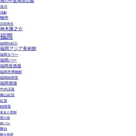
海の中道海浜公園
清川
演劇
物件
石田将也
神木隆之介
福岡
福岡PARCO
福岡アジア美術館
福岡タワー
福岡バー
福岡居酒屋
福岡市博物館
福岡純喫茶
福岡酒場
竹内涼真
篠山紀信
紅茶
純喫茶
美女と野獣
聲の形
肉バル
舞台
舞台挨拶