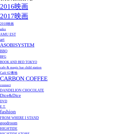
2016映画
2017映画
2018映画
aiko
AMU EST
art
ASOBISYSTEM
BBQ
BFG
BOOK AND BED TOKYO
cafe & magic bar child station
Café 62番地
CARBON COFFEE
connect
DANDELION CHOCOLATE
Dice&Dice
DVD
E.T.
fashion
FROM WHERE I STAND
goodroom
HIGHTIDE