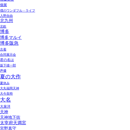
個展
僕のワンダフル・ライフ
入野自由
北九州
北欧
博多
博多マルイ
博多阪急
古着
合同展示会
君の名は
坂下雄一郎
声優
夏の大作
夏休み
大丸福岡天神
大今良時
大名
大泉洋
天神
天神地下街
太宰府天満宮
宮野真守