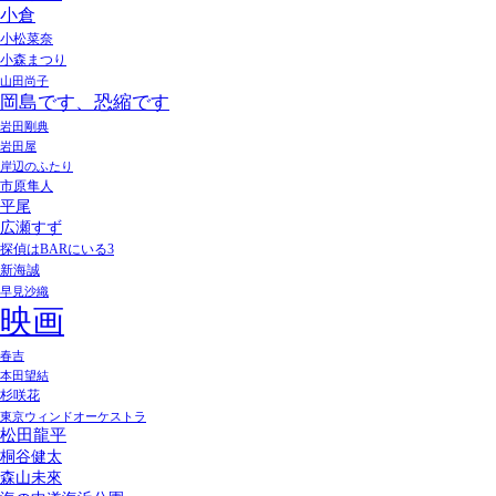
小倉
小松菜奈
小森まつり
山田尚子
岡島です、恐縮です
岩田剛典
岩田屋
岸辺のふたり
市原隼人
平尾
広瀬すず
探偵はBARにいる3
新海誠
早見沙織
映画
春吉
本田望結
杉咲花
東京ウィンドオーケストラ
松田龍平
桐谷健太
森山未來