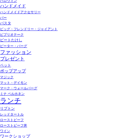
ハロウィン
ハンドメイド
ハンドメイドアクセサリー
バー
パスタ
ビッグ・フレンドリー・ジャイアント
ビブリオテーク
ビートたけし
ピーター・バーグ
ファッション
プレゼント
ペット
ポップアップ
マジック
マット・デイモン
マーク・ウォールバーグ
ミナ ペルホネン
ランチ
リプトン
レッドタートル
ローストビーフ
ローストビーフ丼
ワイン
ワークショップ