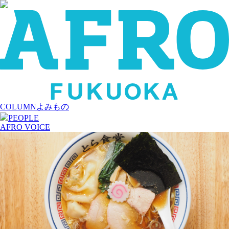
COLUMN
よみもの
PEOPLE
AFRO VOICE