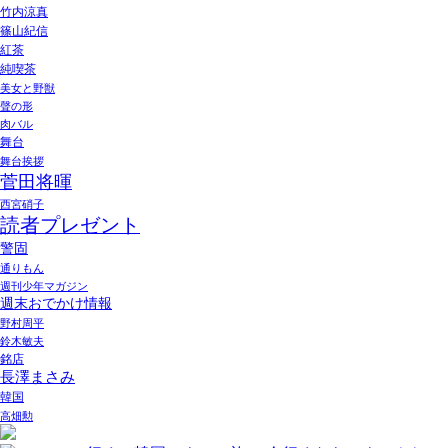
竹内涼真
篠山紀信
紅茶
純喫茶
美女と野獣
聲の形
肉バル
舞台
舞台挨拶
菅田将暉
西宮硝子
読者プレゼント
警固
通りもん
週刊少年マガジン
週末おでかけ情報
野村周平
鈴木敏夫
銘店
長澤まさみ
韓国
高畑勲