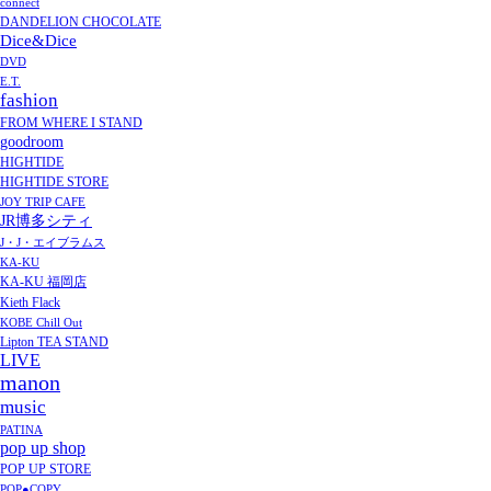
connect
DANDELION CHOCOLATE
Dice&Dice
DVD
E.T.
fashion
FROM WHERE I STAND
goodroom
HIGHTIDE
HIGHTIDE STORE
JOY TRIP CAFE
JR博多シティ
J・J・エイブラムス
KA-KU
KA-KU 福岡店
Kieth Flack
KOBE Chill Out
Lipton TEA STAND
LIVE
manon
music
PATINA
pop up shop
POP UP STORE
POP●COPY