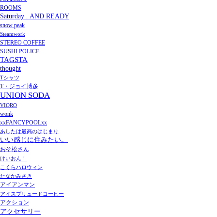
ROOMS
Saturday . AND READY
snow peak
Steamwork
STEREO COFFEE
SUSHI POLICE
TAGSTA
thought
Tシャツ
T・ジョイ博多
UNION SODA
VIORO
wonk
xxFANCYPOOLxx
あしたは最高のはじまり
いい感じに住みたい。
おそ松さん
けいおん！
こくらハロウィン
たなかみさき
アイアンマン
アイスブリュードコーヒー
アクション
アクセサリー