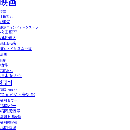
映画
春吉
本田望結
杉咲花
東京ウィンドオーケストラ
松田龍平
桐谷健太
森山未來
海の中道海浜公園
清川
演劇
物件
石田将也
神木隆之介
福岡
福岡PARCO
福岡アジア美術館
福岡タワー
福岡バー
福岡居酒屋
福岡市博物館
福岡純喫茶
福岡酒場