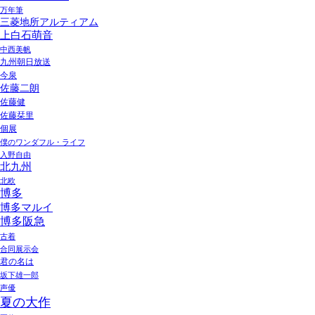
万年筆
三菱地所アルティアム
上白石萌音
中西美帆
九州朝日放送
今泉
佐藤二朗
佐藤健
佐藤栞里
個展
僕のワンダフル・ライフ
入野自由
北九州
北欧
博多
博多マルイ
博多阪急
古着
合同展示会
君の名は
坂下雄一郎
声優
夏の大作