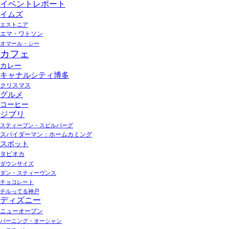
イベントレポート
イムズ
エストニア
エマ・ワトソン
オマール・シー
カフェ
カレー
キャナルシティ博多
クリスマス
グルメ
コーヒー
ジブリ
スティーブン・スピルバーグ
スパイダーマン：ホームカミング
スポット
タピオカ
ダウンサイズ
ダン・スティーヴンス
チョコレート
チルってる神戸
ディズニー
ニューオープン
バーニング・オーシャン