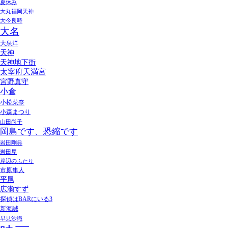
夏休み
大丸福岡天神
大今良時
大名
大泉洋
天神
天神地下街
太宰府天満宮
宮野真守
小倉
小松菜奈
小森まつり
山田尚子
岡島です、恐縮です
岩田剛典
岩田屋
岸辺のふたり
市原隼人
平尾
広瀬すず
探偵はBARにいる3
新海誠
早見沙織