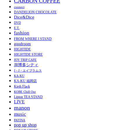
CARBON COFFEE
connect
DANDELION CHOCOLATE
Dice&Dice
DVD
E.T.
fashion
FROM WHERE I STAND
goodroom
HIGHTIDE
HIGHTIDE STORE
JOY TRIP CAFE
JR博多シティ
J・J・エイブラムス
KA-KU
KA-KU 福岡店
Kieth Flack
KOBE Chill Out
Lipton TEA STAND
LIVE
manon
music
PATINA
pop up shop