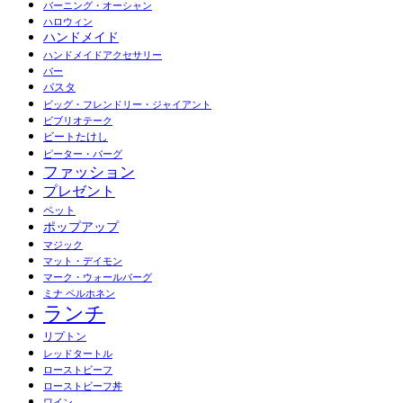
バーニング・オーシャン
ハロウィン
ハンドメイド
ハンドメイドアクセサリー
バー
パスタ
ビッグ・フレンドリー・ジャイアント
ビブリオテーク
ビートたけし
ピーター・バーグ
ファッション
プレゼント
ペット
ポップアップ
マジック
マット・デイモン
マーク・ウォールバーグ
ミナ ペルホネン
ランチ
リプトン
レッドタートル
ローストビーフ
ローストビーフ丼
ワイン