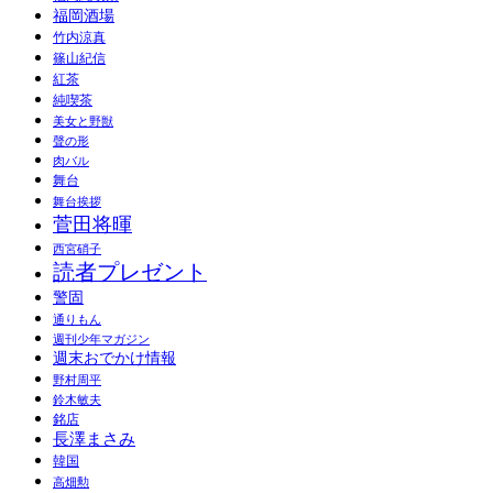
福岡酒場
竹内涼真
篠山紀信
紅茶
純喫茶
美女と野獣
聲の形
肉バル
舞台
舞台挨拶
菅田将暉
西宮硝子
読者プレゼント
警固
通りもん
週刊少年マガジン
週末おでかけ情報
野村周平
鈴木敏夫
銘店
長澤まさみ
韓国
高畑勲