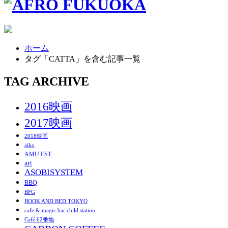
ホーム
タグ「CATTA」を含む記事一覧
TAG ARCHIVE
2016映画
2017映画
2018映画
aiko
AMU EST
art
ASOBISYSTEM
BBQ
BFG
BOOK AND BED TOKYO
cafe & magic bar child station
Café 62番地