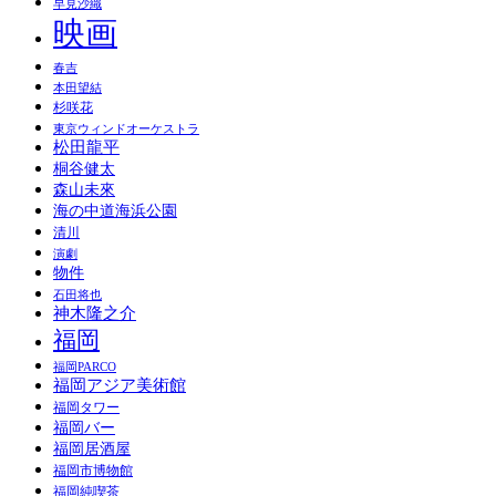
早見沙織
映画
春吉
本田望結
杉咲花
東京ウィンドオーケストラ
松田龍平
桐谷健太
森山未來
海の中道海浜公園
清川
演劇
物件
石田将也
神木隆之介
福岡
福岡PARCO
福岡アジア美術館
福岡タワー
福岡バー
福岡居酒屋
福岡市博物館
福岡純喫茶