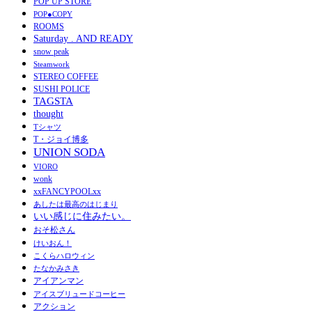
POP UP STORE
POP●COPY
ROOMS
Saturday . AND READY
snow peak
Steamwork
STEREO COFFEE
SUSHI POLICE
TAGSTA
thought
Tシャツ
T・ジョイ博多
UNION SODA
VIORO
wonk
xxFANCYPOOLxx
あしたは最高のはじまり
いい感じに住みたい。
おそ松さん
けいおん！
こくらハロウィン
たなかみさき
アイアンマン
アイスブリュードコーヒー
アクション