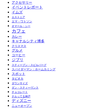
アクセサリー
イベントレポート
イムズ
エストニア
エマ・ワトソン
オマール・シー
カフェ
カレー
キャナルシティ博多
クリスマス
グルメ
コーヒー
ジブリ
スティーブン・スピルバーグ
スパイダーマン：ホームカミング
スポット
タピオカ
ダウンサイズ
ダン・スティーヴンス
チョコレート
チルってる神戸
ディズニー
ニューオープン