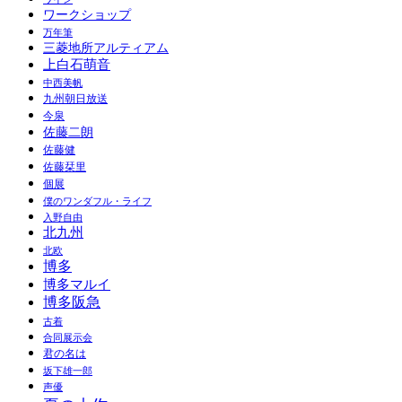
ワークショップ
万年筆
三菱地所アルティアム
上白石萌音
中西美帆
九州朝日放送
今泉
佐藤二朗
佐藤健
佐藤栞里
個展
僕のワンダフル・ライフ
入野自由
北九州
北欧
博多
博多マルイ
博多阪急
古着
合同展示会
君の名は
坂下雄一郎
声優