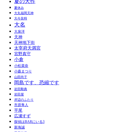
夏の大作
夏休み
大丸福岡天神
大今良時
大名
大泉洋
天神
天神地下街
太宰府天満宮
宮野真守
小倉
小松菜奈
小森まつり
山田尚子
岡島です、恐縮です
岩田剛典
岩田屋
岸辺のふたり
市原隼人
平尾
広瀬すず
探偵はBARにいる3
新海誠