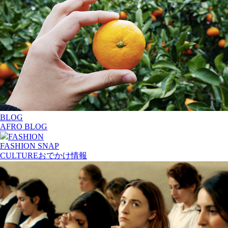
BLOG
AFRO BLOG
FASHION
FASHION SNAP
CULTURE
おでかけ情報