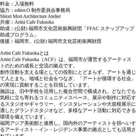
料金：入場無料
協力：editor.O 制作委員会事務局
Shiori Mori Architecture Atelier
共催：Artist Cafe Fukuoka
助成：(公財) 福岡市文化芸術振興財団「FFAC ステップアップ
助成プログラム」
後援：福岡市、(公財) 福岡市文化芸術振興財団
Artist Cafe Fukuokaとは
Artist Cafe Fukuoka（ACF）は、福岡市が運営するアーティス
トのための成長と交流の拠点です。
創作活動を支える場としての役割にとどまらず、アートを通じ
て人とまち、地域と社会をつなぎ、「アートが循環する社会」
の実現に貢献することを目指しています。
施設は、旧中学校を活用した複合空間で構成され、どなたでも
気軽に立ち寄れるコミュニティスペース、展示や制作に対応す
るスタジオやギャラリー、インスタレーションや大規模展示に
適したグランドスタジオなど、多様なアート活動に対応できる
環境を備えています。
福岡アジア美術館と連携し、国内外のアーティストを招へいす
るアーティスト・イン・レジデンス事業の拠点としても活用さ
れています。