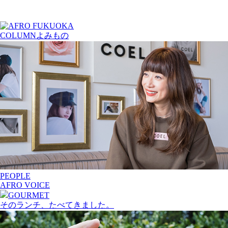
COLUMN
よみもの
PEOPLE
AFRO VOICE
GOURMET
そのランチ、たべてきました。