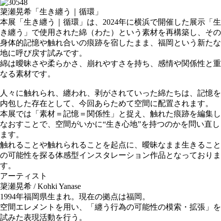
簗瀬晃希「生き纏う｜循環」
本展「生き纏う｜循環」は、2024年に横浜で開催した展示「生
き纏う」で使用された綿（わた）という素材を再構築し、その
身体的記憶や触れ合いの痕跡を宿したまま、福岡という新たな
地に呼び戻す試みです。
綿は曖昧さや柔らかさ、崩れやすさを持ち、感情や関係性と重
なる素材です。
人々に触れられ、纏われ、剥がされていった綿たちは、記憶を
内包した存在として、今回あらためて空間に配置されます。
本展では「素材＝記憶＝関係性」と捉え、触れた痕跡を編集し
なおすことで、空間がいかに“生き心地”を持つのかを問い直し
ます。
触れることや触れられることを起点に、曖昧なまま生きること
の可能性を探る体感型インスタレーション作品となっておりま
す。
アーティスト
簗瀬晃希 / Kohki Yanase
1994年福岡県生まれ。現在の拠点は福岡。
空間エレメントを用い、「纏う行為の可能性の模索・拡張」を
試みた表現活動を行う。