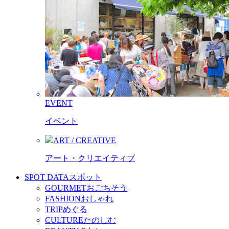
EVENT
イベント
ART / CREATIVE
アート・クリエイティブ
SPOT DATA
スポット
GOURMET
おごちそう
FASHION
おしゃれ
TRIP
めぐる
CULTURE
たのしむ