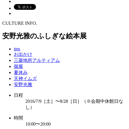
CULTURE INFO.
安野光雅のふしぎな絵本展
ims
お出かけ
三菱地所アルティアム
個展
夏休み
天神イムズ
安野光雅
日程
2016/7/9［土］〜8/28［日］（※会期中休館日な
し）
時間
10:00〜20:00