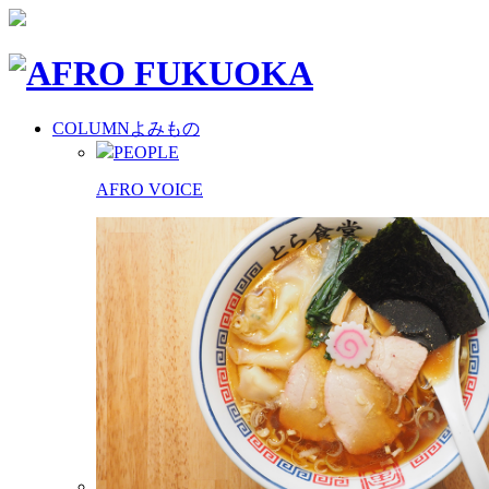
COLUMN
よみもの
PEOPLE
AFRO VOICE