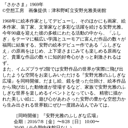
『さかさま』1969年
©空想工房 画像提供：津和野町立安野光雅美術館
1968年に絵本作家としてデビューし、そのほかにも画家、絵
本作家、装丁家、文筆家など多彩な活躍を続ける安野光雅。
今年90歳を迎えた彼の多岐にわたる活動の中から、「ふし
ぎ」をテーマに幅広い学識とユーモアに富んだ作品の数々が
福岡に結集する。安野の絵本デビュー作である「ふしぎな
え」の原画をはじめ、上下逆さまにみても楽しめる原画な
ど、貴重な作品の数々に知的好奇心がきっと刺激されるは
ず。
また、イムズプラザ2階では安野作品の世界が実際に飛び出
したような空間をお楽しみいただける『安野光雅のふしぎな
広場』を同時開催。だまし絵、鏡を使った仕掛け、絵本作品
から飛び出した動物達が登場するなど、家族で安野光雅のふ
しぎな世界を楽しめるイベントとなっている。 精密に描か
れた美しい絵に、遊び心があわさった安野の豊かな空想力か
ら生み出される世界観にぜひ一度踏み込んでみては。
［同時開催］
『安野光雅のふしぎな広場』
会期：2016/7/8［金］〜8/28［日］ 10:00〜
20:00（※会期中休館日なし）