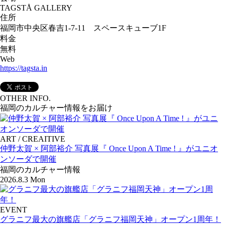
TAGSTÅ GALLERY
住所
福岡市中央区春吉1-7-11 スペースキューブ1F
料金
無料
Web
https://tagsta.in
OTHER INFO.
福岡のカルチャー情報をお届け
ART / CREAITIVE
仲野太賀 × 阿部裕介 写真展『 Once Upon A Time ! 』がユニオ
ンソーダで開催
福岡のカルチャー情報
2026.8.3 Mon
EVENT
グラニフ最大の旗艦店「グラニフ福岡天神」オープン1周年！