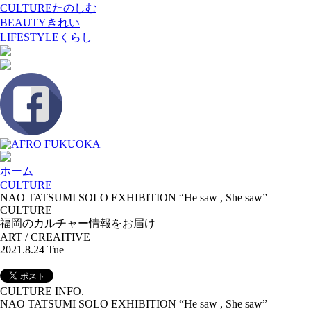
CULTURE
たのしむ
BEAUTY
きれい
LIFESTYLE
くらし
ホーム
CULTURE
NAO TATSUMI SOLO EXHIBITION “He saw , She saw”
CULTURE
福岡のカルチャー情報をお届け
ART / CREAITIVE
2021.8.24 Tue
CULTURE INFO.
NAO TATSUMI SOLO EXHIBITION “He saw , She saw”