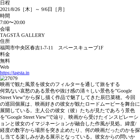
日程
2021/8/26［木］～ 9/6日［月］
時間
7:00〜20:00
会場
TAGSTÅ GALLERY
住所
福岡市中央区春吉1-7-11 スペースキューブ1F
料金
無料
Web
https://tagsta.in
映画で観た風景を彼女のフィルターを通して旅をする
何気ない哀愁のある景色や抜け感の清々しい景色を”Google
Street View”から探し描く作品で魅了してきた辰巳菜穂。今回
の巡回個展は、映画好きの彼女が観たロードムービーを舞台に
展開している。主人公の彼女（彼）たちが見たであろう景色
を”Google Street View”で辿り、映画から受けたインスピレーシ
ョンと彼女のイマジネーションが融合した作風が見処。緯度/
経度の数字から場所を突き止めたり、何の映画だったのかを探
し当てる楽しみがある展示となっている。彼女からの問いか