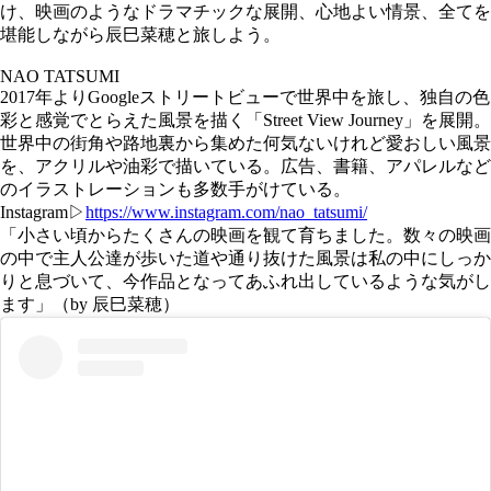
け、映画のようなドラマチックな展開、心地よい情景、全てを
堪能しながら辰巳菜穂と旅しよう。
NAO TATSUMI
2017年よりGoogleストリートビューで世界中を旅し、独自の色
彩と感覚でとらえた風景を描く「Street View Journey」を展開。
世界中の街角や路地裏から集めた何気ないけれど愛おしい風景
を、アクリルや油彩で描いている。広告、書籍、アパレルなど
のイラストレーションも多数手がけている。
Instagram▷
https://www.instagram.com/nao_tatsumi/
「小さい頃からたくさんの映画を観て育ちました。数々の映画
の中で主人公達が歩いた道や通り抜けた風景は私の中にしっか
りと息づいて、今作品となってあふれ出しているような気がし
ます」（by 辰巳菜穂）