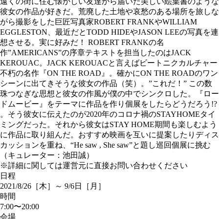
遠くの街に住む懐かしい友達から届いた美しい絵葉書のような
彼女の作品が好きだ。荒廃した土地や哀愁のある場所を旅しな
がら撮影をした巨匠写真家ROBERT FRANKやWILLIAM
EGGLESTON、最近だとTODD HIDEやJASON LEEの写真を連
想させる。実に好みだ！ ROBERT FRANKの名
作”AMERICANS”の序章テキストを担当したのはJACK
KEROUAC。JACK KEROUACと言えばビートニクカルチャー
不朽の名作『ON THE ROAD』。確かにON THE ROADのワン
シーンに出てきそうな彼女の作品（笑）。”これだ！” この数
珠つなぎな思想と彼女の作風が僕の中でシンクロした。『ロー
ドムービー』をテーマに作品を作り個展をしたらどうだろう!?
。そう彼女に伝えたのが2020年のコロナ禍のSTAYHOMEタイ
ミングだった。それから彼女はSTAY HOME期間も楽しむよう
に作品に取り組んだ。おすすめ映画を互いに提案したりディス
カッションを重ね、“He saw , She saw”と題し巡回個展に挑む
（キュレーター：池田誠）
※詳細に関しては運営元に直接お問い合わせください
日程
2021/8/26［木］～ 9/6日［月］
時間
7:00〜20:00
会場