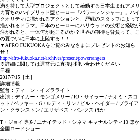
満を持して大型プロジェクトとして始動する日本生まれアメリ
カ育ちのハイブリッド型ヒーロー『パワーレンジャー』。ハイ
クオリティに描かれるアクションと、歴戦のスタッフによって
描かれるドラマ。日本のヒーローにハリウッドの技術と経験が
注がれると、一体何が起こるのか？世界の期待を背負って、こ
の夏ついに日本に上陸する！！
▼AFRO FUKUOKAをご覧のみなさまにプレゼントのお知ら
せ！
http://afro-fukuoka.net/archives/present/powerrangers
※詳細に関しては運営元に直接お問い合わせください
日程
2017/7/15［土］
詳細情報
監督：ディーン・イズラライト
出演：デイカー・モンゴメリー / RJ・サイラー / ナオミ・スコ
ット / ベッキー・G / ルディ・リン / ビル・ヘイダー / ブライア
ン・クランストン / エリザベス・バンクス ほか
T・ジョイ博多 / ユナイテッド・シネマ キャナルシティ13 ほか
全国ロードショー