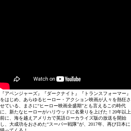
『アベンジャーズ』『ダークナイト』『トランスフォーマー』
をはじめ、あらゆるヒーロー・アクション映画が人々を熱狂さ
せている、まさに“ヒーロー映画全盛期”とも言えるこの時代
に、新たなヒーローがハリウッドに名乗りを上げた！20年以上
前に、海を越えアメリカで英語ローカライズ版の放送を開始
し、大成功をおさめた“スーパー戦隊”が、2017年、再び日本に
帰ってくる！