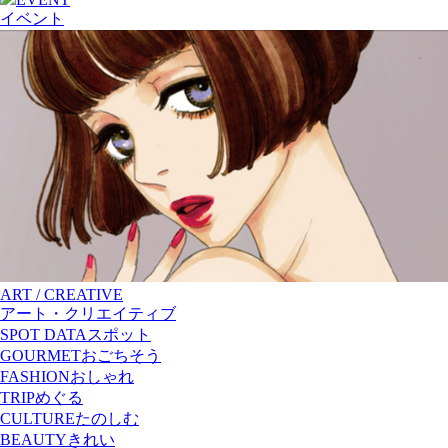
イベント
ART / CREATIVE
アート・クリエイティブ
SPOT DATA
スポット
GOURMET
おごちそう
FASHION
おしゃれ
TRIP
めぐる
CULTURE
たのしむ
BEAUTY
きれい