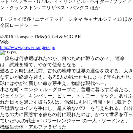
ット / ベッキー・G / ルディ・リン / ビル・ヘイダー / ブライア
ン・クランストン / エリザベス・バンクス ほか
T・ジョイ博多 / ユナイテッド・シネマ キャナルシティ13 ほか
全国ロードショー
©2016 Lionsgate TM&(c)Toei & SCG P.R.
Web
http://www.power-rangers.jp/
「僕らは何故選ばれたのか、何のために戦うのか？」 運命
は、試練を経て、やがて使命となる―。
遡ること時は紀元前。古代の地球で世界の運命を決する、大き
な闘いが終焉を迎え、ある5人の戦士たちによって守られた地
球にはやがて新しい命が芽生え、物語は現代へー。
小さな町・エンジェル・グローブに、普通に暮らす若者たち、
ジェイソン、キンバリー、ビリー、トリニー、ザック。ありふ
れた日々を過ごす彼ら5人は、偶然にも同じ時間・同じ場所で
不思議なコインを手にし、超人的なパワーを与えられる。自分
たちの力に困惑する彼らの前に現れたのは、かつて世界を守っ
ていた5人の戦士＝“パワーレンジャー”の一人・ゾードンと、
機械生命体・アルファ５だった。