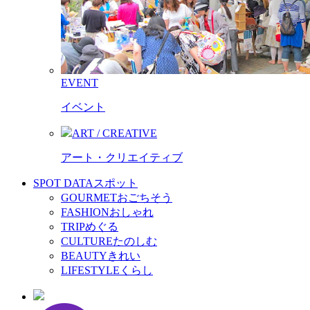
EVENT
イベント
ART / CREATIVE
アート・クリエイティブ
SPOT DATA
スポット
GOURMET
おごちそう
FASHION
おしゃれ
TRIP
めぐる
CULTURE
たのしむ
BEAUTY
きれい
LIFESTYLE
くらし