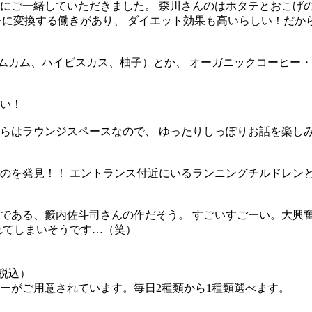
にご一緒していただきました。 森川さんのはホタテとおこげの
ーに変換する働きがあり、 ダイエット効果も高いらしい！だか
カムカム、ハイビスカス、柚子）とか、 オーガニックコーヒー・
い！
らはラウンジスペースなので、 ゆったりしっぽりお話を楽しみ
。
のを発見！！ エントランス付近にいるランニングチルドレンと
である、籔内佐斗司さんの作だそう。 すごいすごーい。大興奮
れてしまいそうです…（笑）
（税込）
ーがご用意されています。毎日2種類から1種類選べます。