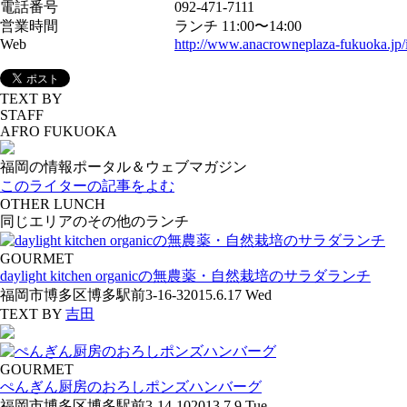
電話番号
092-471-7111
営業時間
ランチ 11:00〜14:00
Web
http://www.anacrowneplaza-fukuoka.jp/
TEXT BY
STAFF
AFRO FUKUOKA
福岡の情報ポータル＆ウェブマガジン
このライターの記事をよむ
OTHER LUNCH
同じエリアのその他のランチ
GOURMET
daylight kitchen organicの無農薬・自然栽培のサラダランチ
福岡市博多区博多駅前3-16-3
2015.6.17 Wed
TEXT BY
吉田
GOURMET
ぺんぎん厨房のおろしポンズハンバーグ
福岡市博多区博多駅前3-14-10
2013.7.9 Tue