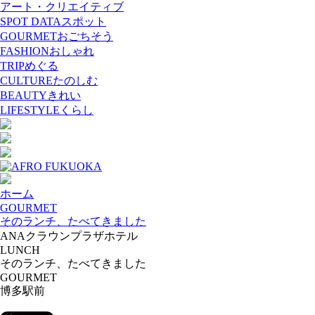
アート・クリエイティブ
SPOT DATA
スポット
GOURMET
おごちそう
FASHION
おしゃれ
TRIP
めぐる
CULTURE
たのしむ
BEAUTY
きれい
LIFESTYLE
くらし
ホーム
GOURMET
そのランチ、たべてきました
ANAクラウンプラザホテル
LUNCH
そのランチ、たべてきました
GOURMET
博多駅前