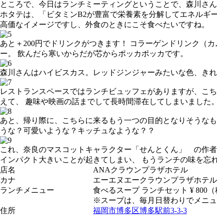
ところで、今日はランチミーティングということで、森川さん
ホタテは、「ビタミンB2が豊富で栄養素を分解してエネルギ
高価なイメージですし、外食のときにこそ食べたいですね。
あと＋200円でドリンクがつきます！ コラーゲンドリンク（
ー。 飲んだら寒いからだが芯からポッカポッカです。
森川さんはハイビスカス。レッドジンジャーみたいな色、きれ
レストランスペースではランチビュッフェがありますが、こち
えて、 趣味や映画の話までして長時間滞在してしまいました
あと、帰り際に、こちらに来るもう一つの目的となりそうなも
うな？可愛いような？キッチュなような？？
これ、奈良のマスコットキャラクター「せんとくん」 の作者
インパクト大きいことが起きてしまい、 もうランチの味を忘
店名
ANAクラウンプラザホテル
カナ
エーエヌエークラウンプラザホテル
ランチメニュー
食べるスープ ランチセット ¥ 800
※スープは、毎月日替わりでメニュ
住所
福岡市博多区博多駅前3-3-3