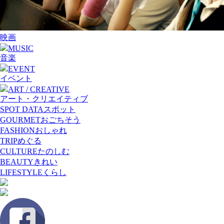
映画
MUSIC
音楽
EVENT
イベント
ART / CREATIVE
アート・クリエイティブ
SPOT DATA
スポット
GOURMET
おごちそう
FASHION
おしゃれ
TRIP
めぐる
CULTURE
たのしむ
BEAUTY
きれい
LIFESTYLE
くらし