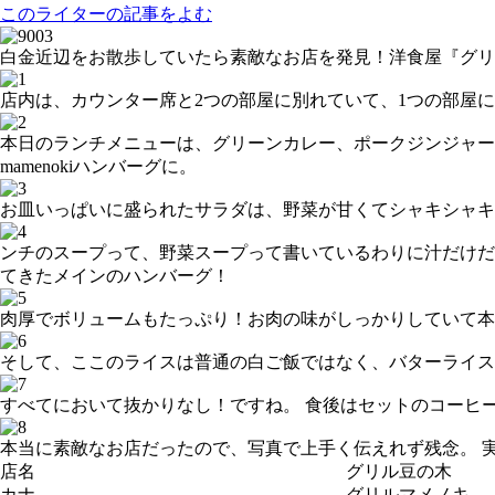
このライターの記事をよむ
白金近辺をお散歩していたら素敵なお店を発見！洋食屋『グリ
店内は、カウンター席と2つの部屋に別れていて、1つの部屋
本日のランチメニューは、グリーンカレー、ポークジンジャー、m
mamenokiハンバーグに。
お皿いっぱいに盛られたサラダは、野菜が甘くてシャキシャキ
ンチのスープって、野菜スープって書いているわりに汁だけだ
てきたメインのハンバーグ！
肉厚でボリュームもたっぷり！お肉の味がしっかりしていて本
そして、ここのライスは普通の白ご飯ではなく、バターライス
すべてにおいて抜かりなし！ですね。 食後はセットのコーヒ
本当に素敵なお店だったので、写真で上手く伝えれず残念。 
店名
グリル豆の木
カナ
グリルマメノキ