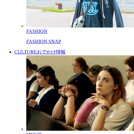
FASHION
FASHION SNAP
CULTURE
おでかけ情報