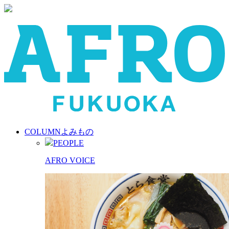
COLUMN
よみもの
PEOPLE
AFRO VOICE