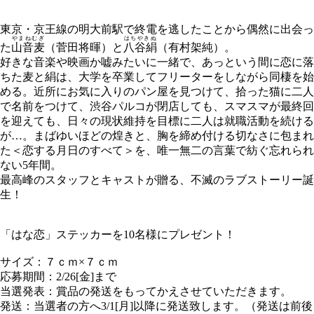
東京・京王線の明大前駅で終電を逃したことから偶然に出会っ
やまねむぎ
はちやきぬ
た
山音麦
（菅田将暉）と
八谷絹
（有村架純）。
好きな音楽や映画か嘘みたいに一緒で、あっという間に恋に落
ちた麦と絹は、大学を卒業してフリーターをしながら同棲を始
める。近所にお気に入りのパン屋を見つけて、拾った猫に二人
で名前をつけて、渋谷パルコが閉店しても、スマスマが最終回
を迎えても、日々の現状維持を目標に二人は就職活動を続ける
が…。まばゆいほどの煌きと、胸を締め付ける切なさに包まれ
た＜恋する月日のすべて＞を、唯一無二の言葉で紡ぐ忘れられ
ない5年間。
最高峰のスタッフとキャストが贈る、不滅のラブストーリー誕
生！
「はな恋」ステッカーを10名様にプレゼント！
サイズ：７ｃｍ×７ｃｍ
応募期間：2/26[金]まで
当選発表：賞品の発送をもってかえさせていただきます。
発送：当選者の方へ3/1[月]以降に発送致します。（発送は前後