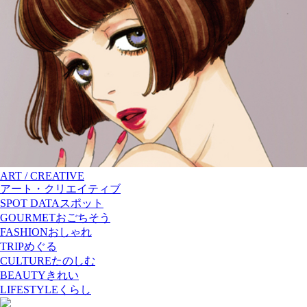
ART / CREATIVE
アート・クリエイティブ
SPOT DATA
スポット
GOURMET
おごちそう
FASHION
おしゃれ
TRIP
めぐる
CULTURE
たのしむ
BEAUTY
きれい
LIFESTYLE
くらし