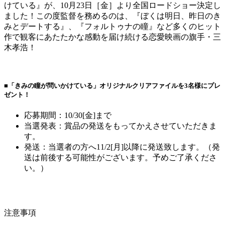
けている』が、10月23日［金］より全国ロードショー決定し
ました！この度監督を務めるのは、『ぼくは明日、昨日のき
みとデートする』、『フォルトゥナの瞳』など多くのヒット
作で観客にあたたかな感動を届け続ける恋愛映画の旗手・三
木孝浩！
■「きみの瞳が問いかけている」オリジナルクリアファイルを3名様にプレ
ゼント！
応募期間：10/30[金]まで
当選発表：賞品の発送をもってかえさせていただきま
す。
発送：当選者の方へ11/2[月]以降に発送致します。（発
送は前後する可能性がございます。予めご了承くださ
い。）
注意事項