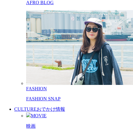
AFRO BLOG
FASHION
FASHION SNAP
CULTURE
おでかけ情報
MOVIE
映画