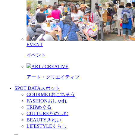
EVENT
イベント
ART / CREATIVE
アート・クリエイティブ
SPOT DATA
スポット
GOURMET
おごちそう
FASHION
おしゃれ
TRIP
めぐる
CULTURE
たのしむ
BEAUTY
きれい
LIFESTYLE
くらし