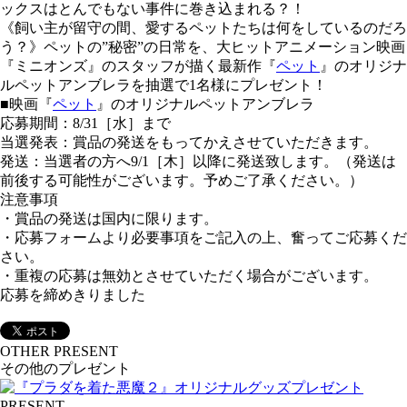
ックスはとんでもない事件に巻き込まれる？！
《飼い主が留守の間、愛するペットたちは何をしているのだろ
う？》ペットの”秘密”の日常を、大ヒットアニメーション映画
『ミニオンズ』のスタッフが描く最新作『
ペット
』のオリジナ
ルペットアンブレラを抽選で1名様にプレゼント！
■映画『
ペット
』のオリジナルペットアンブレラ
応募期間：8/31［水］まで
当選発表：賞品の発送をもってかえさせていただきます。
発送：当選者の方へ9/1［木］以降に発送致します。（発送は
前後する可能性がございます。予めご了承ください。）
注意事項
・賞品の発送は国内に限ります。
・応募フォームより必要事項をご記入の上、奮ってご応募くだ
さい。
・重複の応募は無効とさせていただく場合がございます。
応募を締めきりました
OTHER PRESENT
その他のプレゼント
PRESENT