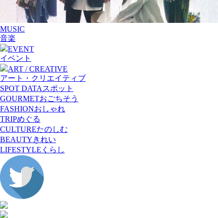
MUSIC
音楽
EVENT
イベント
ART / CREATIVE
アート・クリエイティブ
SPOT DATA
スポット
GOURMET
おごちそう
FASHION
おしゃれ
TRIP
めぐる
CULTURE
たのしむ
BEAUTY
きれい
LIFESTYLE
くらし