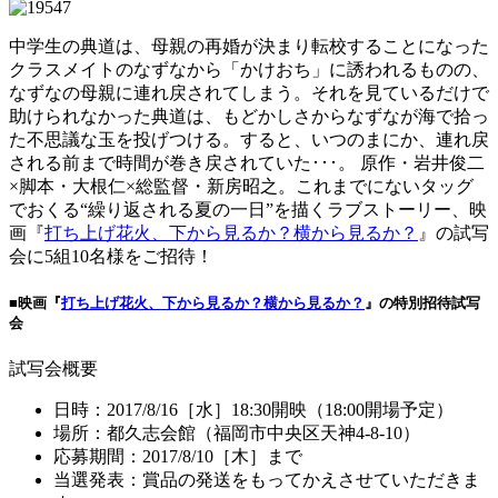
中学生の典道は、母親の再婚が決まり転校することになった
クラスメイトのなずなから「かけおち」に誘われるものの、
なずなの母親に連れ戻されてしまう。それを見ているだけで
助けられなかった典道は、もどかしさからなずなが海で拾っ
た不思議な玉を投げつける。すると、いつのまにか、連れ戻
される前まで時間が巻き戻されていた･･･。 原作・岩井俊二
×脚本・大根仁×総監督・新房昭之。これまでにないタッグ
でおくる“繰り返される夏の一日”を描くラブストーリー、映
画『
打ち上げ花火、下から見るか？横から見るか？
』の試写
会に5組10名様をご招待！
■映画『
打ち上げ花火、下から見るか？横から見るか？
』の特別招待試写
会
試写会概要
日時：2017/8/16［水］18:30開映（18:00開場予定）
場所：都久志会館（福岡市中央区天神4-8-10）
応募期間：2017/8/10［木］まで
当選発表：賞品の発送をもってかえさせていただきま